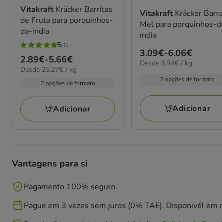
Vitakraft
Kräcker Barritas
Vitakraft
Kräcker Barr
de Fruta para porquinhos-
Mel para porquinhos-d
da-índia
índia
5
(1)
5
Preço
3.09€
-
6.06€
Preço
2.89€
-
5.66€
estrelas
5.94€
Desde 5.94€ / kg
de
25.27€
Desde 25.27€ / kg
de
por
com
3.09€
por
2 opções de formato
kg
2.89€
2 opções de formato
1
kg
a
a
avaliações
6.06€
5.66€
Adicionar
Adicionar
Vantagens para si
Pagamento 100% seguro.
Pague em 3 vezes sem juros (0% TAE). Disponivél em c