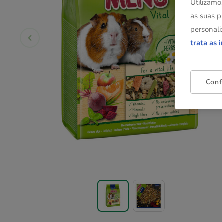
Utilizamo
as suas p
personali
trata as 
Conf