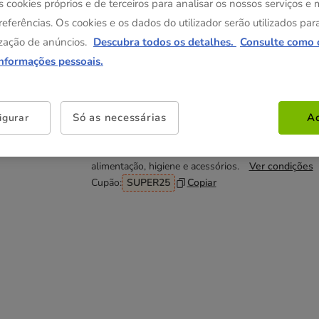
4.39€
13.49€
s cookies próprios e de terceiros para analisar os nossos serviços e
(4.39€ / kg)
(4.50€ / kg)
referências. Os cookies e os dados do utilizador serão utilizados par
-25% na 2ª un.
5 kg
zação de anúncios.
Descubra todos os detalhes.
Consulte como 
27.49€
informações pessoais.
(5.39€ / kg)
Não perca esta promoção
Só as necessárias
Ac
igurar
-25% na 2ª un
Com cupão numa seleção de
alimentação, higiene e acessórios.
Ver condições
Cupão:
SUPER25
Copiar