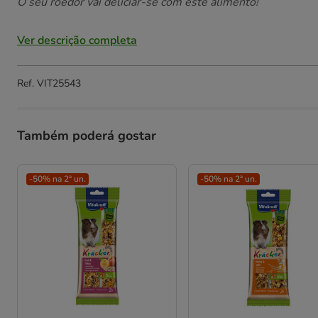
O seu roedor vai deliciar-se com este alimento!
Ver descrição completa
Ref.
VIT25543
Também poderá gostar
-50% na 2ª un.
-50% na 2ª un.