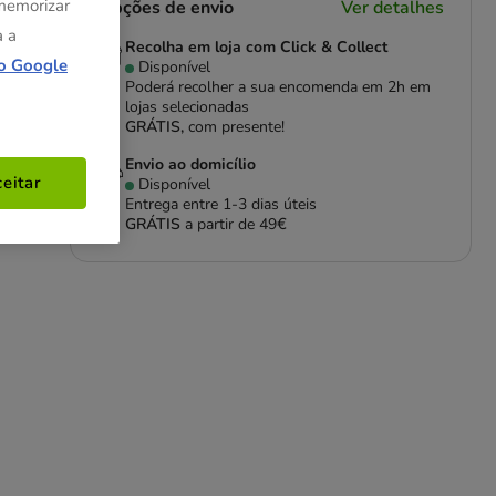
 memorizar
Opções de envio
Ver detalhes
a a
Recolha em loja com Click & Collect
o Google
Disponível
Poderá recolher a sua encomenda em 2h em
lojas selecionadas
GRÁTIS,
com presente!
Envio ao domicílio
eitar
Disponível
Entrega entre
1-3 dias úteis
GRÁTIS
a partir de 49€