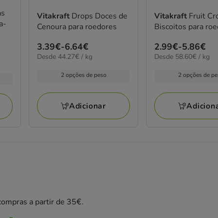
as
Vitakraft
Drops Doces de
Vitakraft
Fruit Cr
a-
Cenoura para roedores
Biscoitos para ro
Preço
3.39€
-
6.64€
Preço
2.99€
-
5.86€
44.27€
58.60€
Desde 44.27€ / kg
Desde 58.60€ / kg
de
de
por
por
3.39€
2.99€
kg
kg
2 opções de peso
2 opções de p
a
a
6.64€
5.86€
Adicionar
Adicion
ompras a partir de 35€.