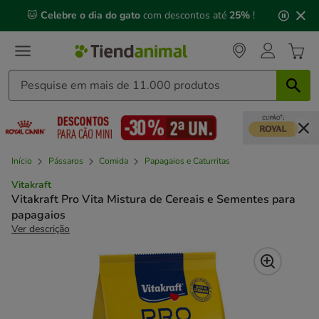
2
🐱
Celebre o dia do gato
com descontos até
25%
!
de
3,
mensagem,
Início
Pássaros
Comida
Papagaios e Caturritas
Vitakraft
Vitakraft Pro Vita Mistura de Cereais e Sementes para
papagaios
Ver descrição