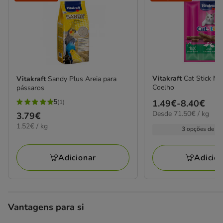
Vitakraft
Cat Stick Mi
Vitakraft
Sandy Plus Areia para
Coelho
pássaros
5
Preço
1.49€
-
8.40€
(1)
5
71.50€
Desde 71.50€ / kg
de
Preço
3.79€
estrelas
por
1.52€
1.49€
1.52€ / kg
3.79€
3 opções de fo
com
kg
por
a
1
KG
8.40€
avaliações
Adicionar
Adicio
Vantagens para si