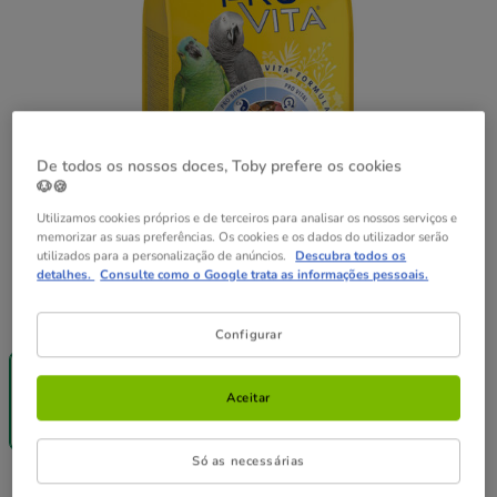
De todos os nossos doces, Toby prefere os cookies
🐶🍪
Utilizamos cookies próprios e de terceiros para analisar os nossos serviços e
memorizar as suas preferências. Os cookies e os dados do utilizador serão
utilizados para a personalização de anúncios.
Descubra todos os
detalhes.
Consulte como o Google trata as informações pessoais.
Formato:
750 g
Configurar
-25% na 2ª
un.
750 g
Aceitar
8.99€
(11.99€ / kg)
Só as necessárias
8.99€
Preço 8.99€, 11.99 EUR por kg
(11.99€ / kg)