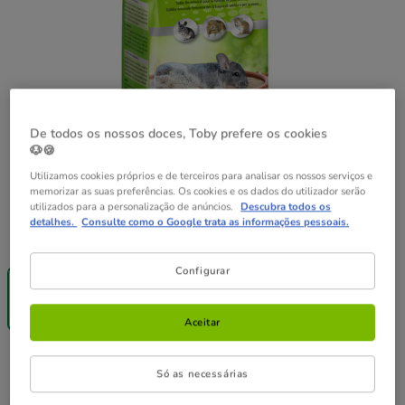
De todos os nossos doces, Toby prefere os cookies
🐶🍪
Utilizamos cookies próprios e de terceiros para analisar os nossos serviços e
memorizar as suas preferências. Os cookies e os dados do utilizador serão
utilizados para a personalização de anúncios.
Descubra todos os
detalhes.
Consulte como o Google trata as informações pessoais.
Formato:
1 kg
Até - 8€!
Configurar
1 kg
6.19€
(6.19€ / kg)
Aceitar
6.19€
Preço 6.19€, 6.19 EUR por kg
(6.19€ / kg)
Só as necessárias