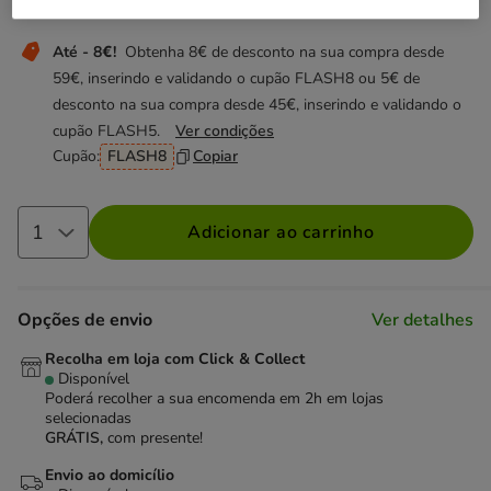
Não perca esta promoção
Até - 8€!
Obtenha 8€ de desconto na sua compra desde
59€, inserindo e validando o cupão FLASH8 ou 5€ de
desconto na sua compra desde 45€, inserindo e validando o
cupão FLASH5.
Ver condições
Cupão:
FLASH8
Copiar
Adicionar ao carrinho
Opções de envio
Ver detalhes
Recolha em loja com Click & Collect
Disponível
Poderá recolher a sua encomenda em 2h em lojas
selecionadas
GRÁTIS,
com presente!
Envio ao domicílio