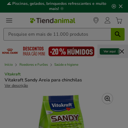
2
🌊
Piscinas, gelados, brinquedos refrescantes e muito
de
mais!
🌞
3,
mensagem,
Início
Roedores e Furões
Saúde e higiene
Vitakraft
Vitakraft Sandy Areia para chinchilas
Ver descrição