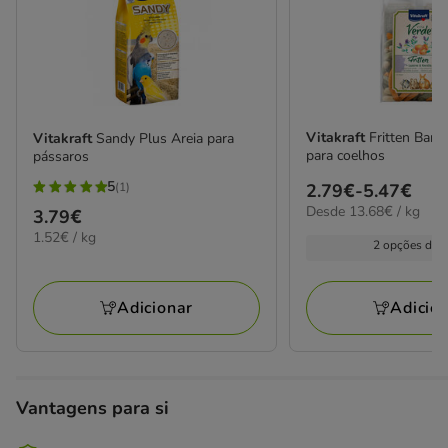
Vitakraft
Fritten Bar
Vitakraft
Sandy Plus Areia para
para coelhos
pássaros
5
(1)
Preço
2.79€
-
5.47€
5
13.68€
Desde 13.68€ / kg
de
Preço
3.79€
estrelas
por
1.52€
2.79€
1.52€ / kg
3.79€
com
kg
2 opções de 
por
a
1
KG
5.47€
avaliações
Adicionar
Adicio
Vantagens para si