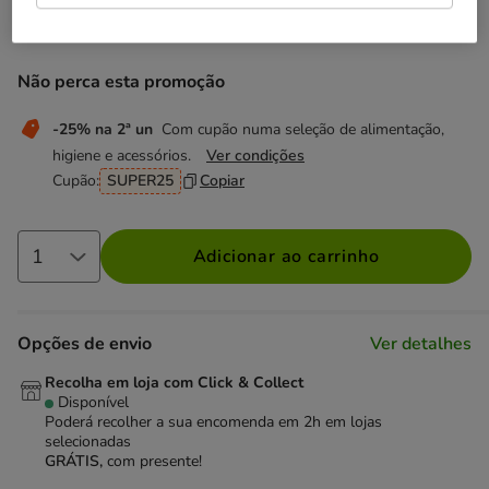
63.19€
Preço 63.19€, 6.32 EUR por kg
(6.32€ / kg)
Não perca esta promoção
-25% na 2ª un
Com cupão numa seleção de alimentação,
higiene e acessórios.
Ver condições
Cupão:
SUPER25
Copiar
Adicionar ao carrinho
Opções de envio
Ver detalhes
Recolha em loja com Click & Collect
Disponível
Poderá recolher a sua encomenda em 2h em lojas
selecionadas
GRÁTIS,
com presente!