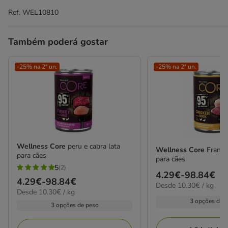
Ref.
WEL10810
Também poderá gostar
-25% na 2ª un.
-25% na 2ª un.
Wellness Core
peru e cabra lata
Wellness Core
Frango
para cães
para cães
5
(2)
5
Preço
4.29€
-
98.84€
Preço
4.29€
-
98.84€
estrelas
10.30€
Desde 10.30€ / kg
de
10.30€
Desde 10.30€ / kg
de
por
com
4.29€
por
3 opções de 
kg
4.29€
3 opções de peso
2
kg
a
a
avaliações
98.84€