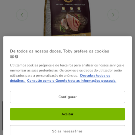
De todos os nossos doces, Toby prefere os cookies
🐶🍪
Utilizamos cookies próprios e de terceiros para analisar os nossos serviços e
memorizar as suas preferências. Os cookies e os dados do utilizador serão
utilizados para a personalização de anúncios.
Descubra todos os
detalhes.
Consulte como o Google trata as informações pessoais.
Peso:
10 kg
Configurar
-25% na 2ª
Pack
-25% na 2ª
un.
Poupança
un.
1.8 kg
2 x 1.8 kg
10 kg
Aceitar
44.78€
22.39€
43.88€
63.19€
(12.44€ / kg)
(12.19€ / kg)
(6.32€ / kg)
Só as necessárias