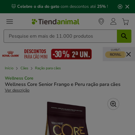
2
🐱
Celebre o dia do gato
com descontos até
25%
!
de
3,
mensagem,
Início
Cães
Ração para cães
Wellness Core
Wellness Core Senior Frango e Peru ração para cães
Ver descrição