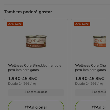
Também poderá gostar
20% Desc.
20% Desc.
Wellness Core
Shredded frango e
Wellness Core
Chunky
peru lata para gatos
peru lata para gatos
Preço
1.99€
-
45.85€
Preço
1.99€
-
45.85€
24.26€
24.26€
Desde 24.26€ / kg
Desde 24.26€ / kg
de
de
por
por
1.99€
1.99€
kg
kg
3 opções de peso
3 opções de 
a
a
45.85€
45.85€
Adicionar
Adicio