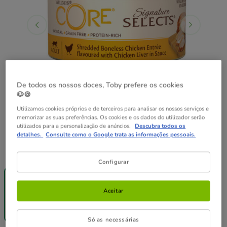
De todos os nossos doces, Toby prefere os cookies
🐶🍪
Utilizamos cookies próprios e de terceiros para analisar os nossos serviços e
memorizar as suas preferências. Os cookies e os dados do utilizador serão
utilizados para a personalização de anúncios.
Descubra todos os
detalhes.
Consulte como o Google trata as informações pessoais.
Peso:
79 g
Configurar
Entrega
20% Desc.
Entrega
Grátis
12 latas x 79 g
Grátis
79 g
24 latas x 79 g
Aceitar
23.88€
47.76€
1.99€
23.40€
45.85€
(25.19€ / kg)
(24.63€ / kg)
(24.26€ / kg)
Só as necessárias