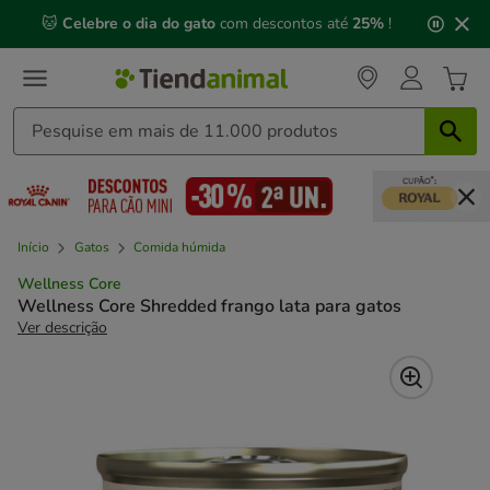
2
🐱
Celebre o dia do gato
com descontos até
25%
!
de
3,
mensagem,
Início
Gatos
Comida húmida
Wellness Core
Wellness Core Shredded frango lata para gatos
Ver descrição