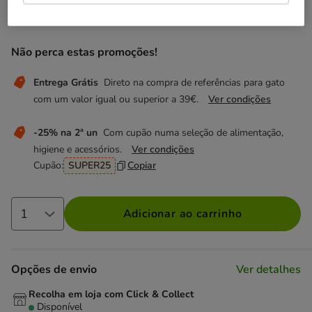
1.99€
Preço 1.99€, 25.19 EUR por kg
(25.19€ / kg)
Não perca estas promoções!
Entrega Grátis
Direto na compra de referências para gato
com um valor igual ou superior a 39€.
Ver condições
-25% na 2ª un
Com cupão numa seleção de alimentação,
higiene e acessórios.
Ver condições
Cupão:
SUPER25
Copiar
Adicionar ao carrinho
Opções de envio
Ver detalhes
Recolha em loja com Click & Collect
Disponível