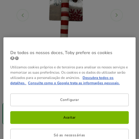
De todos os nossos doces, Toby prefere os cookies
🐶🍪
Utilizamos cookies próprios e de terceiros para analisar os nossos serviços e
memorizar as suas preferências. Os cookies e os dados do utilizador serão
utilizados para a personalização de anúncios.
Descubra todos os
detalhes.
Consulte como o Google trata as informações pessoais.
Presentación:
1 ud.
Configurar
-25% na 2ª
un.
1 ud.
Aceitar
3.99€
3.99€
Preço 3.99€
Só as necessárias