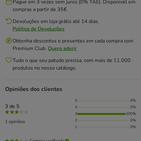
Pague em 3 vezes sem juros (0% TAE). Disponivél em
compras a partir de 35€.
Devoluções em loja grátis até 14 dias.
Politica de Devoluções
Obtenha descontos e presentes em cada compra com
Premium Club.
Quero aderir
Tudo o que seu patudo precisa, com mais de 11.000
produtos no nosso catálogo.
Opiniões dos clientes
100% das pessoas avaliaram com 3 estrelas,
5
0%
3 de 5
4
0%
3
100%
2
0%
1 opiniões
1
0%
Compra verificada