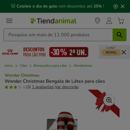
2
🐱
Celebre o dia do gato
com descontos até
25%
!
de
3,
mensagem,
Início
Cães
Brinquedos para cães
Mordedores
Wonder Christmas
Wonder Christmas Bengala de Látex para cães
(3)
1 avaliações
|
Ver descrição