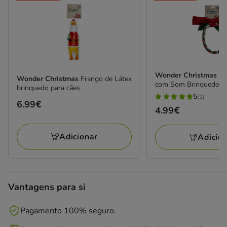
Wonder Christmas
An
Wonder Christmas
Frango de Látex
com Som Brinquedo p
brinquedo para cães
5
(1)
5
Preço
6.99€
Preço
4.99€
estrelas
6.99€
4.99€
com
Adicionar
Adicio
1
avaliações
Vantagens para si
Pagamento 100% seguro.