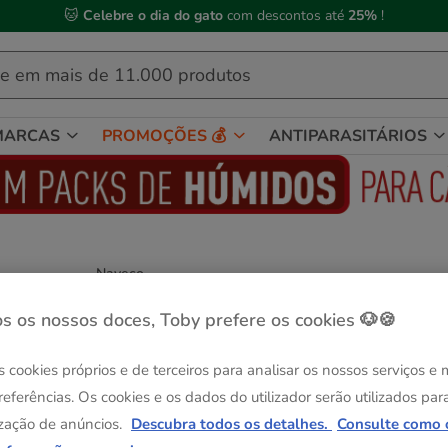
🐱
Celebre o dia do gato
com descontos até
25%
!
MARCAS
PROMOÇÕES 💰
ANTIPARASITÁRIOS
Nayeco
X-TRM Neon Flash Trela curta preta para
cães
s os nossos doces, Toby prefere os cookies 🐶🍪
Ver descrição
s cookies próprios e de terceiros para analisar os nossos serviços e
Guia de tama
Tamanho:
50 x 3.8 cm
referências. Os cookies e os dados do utilizador serão utilizados par
-25% na 2ª un.
zação de anúncios.
Descubra todos os detalhes.
Consulte como 
50 x 3.8 cm