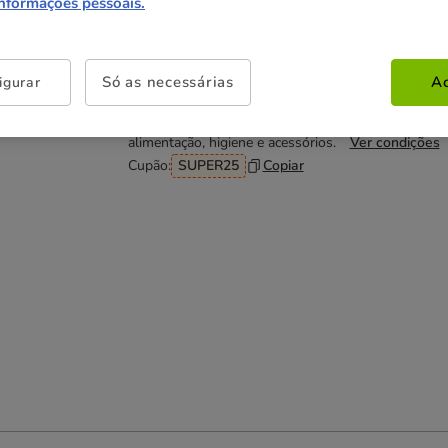
14.39€
informações pessoais.
Não perca esta promoção
Só as necessárias
Ac
igurar
-25% na 2ª un
Com cupão numa seleção de
alimentação, higiene e acessórios.
Ver condições
Cupão:
SUPER25
Copiar