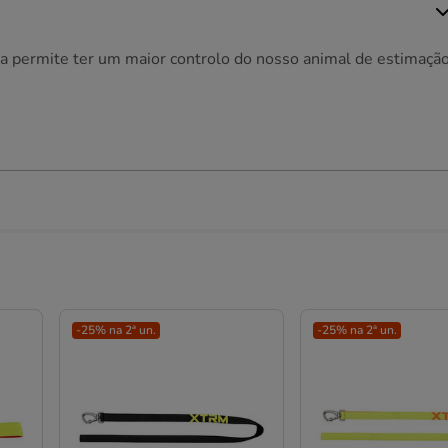
ta permite ter um maior controlo do nosso animal de estimaçã
-25% na 2ª un.
-25% na 2ª un.