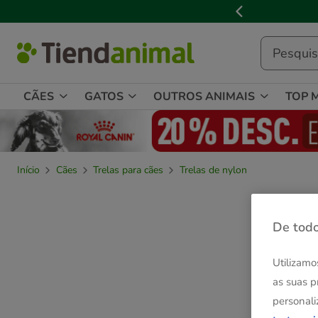
2
de
3,
mensagem,
CÃES
GATOS
OUTROS ANIMAIS
TOP 
Início
Cães
Trelas para cães
Trelas de nylon
De todo
Utilizamo
as suas p
personali