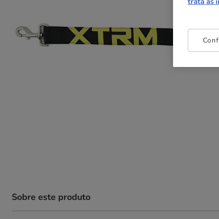
trata as 
Conf
Sobre este produto