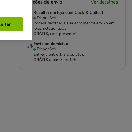
Opções de envio
Ver detalhes
Recolha em loja com Click & Collect
Disponível
Poderá recolher a sua encomenda em 2h em
eitar
lojas selecionadas
GRÁTIS,
com presente!
Envio ao domicílio
Disponível
Entrega entre
1-3 dias úteis
GRÁTIS
a partir de 49€