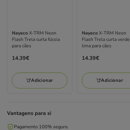
Nayeco
X-TRM Neon
Nayeco
X-TRM Neon
Flash Trela curta fúcsia
Flash Trela curta verde
para cães
lima para cães
Preço
14.39€
Preço
14.39€
14.39€
14.39€
Adicionar
Adicionar
Vantagens para si
Pagamento 100% seguro.