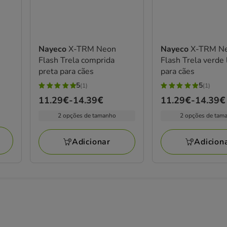
Nayeco
X-TRM Neon
Nayeco
X-TRM N
Flash Trela comprida
Flash Trela verde
preta para cães
para cães
5
5
(1)
(1)
5
5
Preço
11.29€
-
14.39€
Preço
11.29€
-
14.39€
estrelas
estrelas
de
de
com
com
2 opções de tamanho
2 opções de tam
11.29€
11.29€
1
1
a
a
avaliações
avaliações
Adicionar
Adicion
14.39€
14.39€