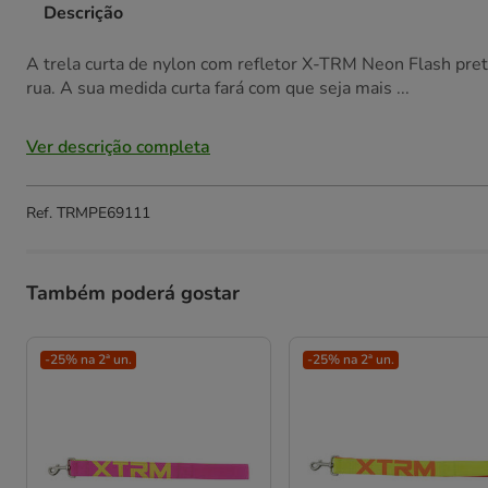
Descrição
A trela curta de nylon com refletor X-TRM Neon Flash pre
rua. A sua medida curta fará com que seja mais ...
Ver descrição completa
Ref.
TRMPE69111
Também poderá gostar
-25% na 2ª un.
-25% na 2ª un.