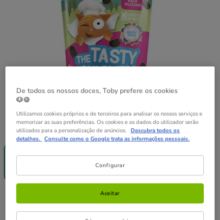
De todos os nossos doces, Toby prefere os cookies
🐶🍪
Utilizamos cookies próprios e de terceiros para analisar os nossos serviços e
memorizar as suas preferências. Os cookies e os dados do utilizador serão
Peso:
60 g
utilizados para a personalização de anúncios.
Descubra todos os
detalhes.
Consulte como o Google trata as informações pessoais.
Entrega
Grátis
60 g
Configurar
2.19€
Aceitar
2.19€
Preço 2.19€