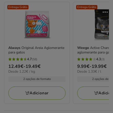
Entrega Grátis
Entrega Grátis
Always
Original Areia Aglomerante
Weego
Active Charcoa
para gatos
aglomerante para gato
4.7
4.3
(58)
(3)
4.7
4.3
Preço
12.49€
-
19.49€
Preço
9.99€
-
19.99€
estrelas
estrelas
1.22€
1.33€
Desde 1.22€ / kg
Desde 1.33€ / l
de
de
com
com
por
por
12.49€
9.99€
2 opções de formato
2 opções de fo
58
3
KG
L
a
a
avaliações
avaliações
19.49€
19.99€
Adicionar
Adicio