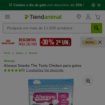
2
🐱
Celebre o dia do gato
com descontos até
25%
!
de
3,
mensagem,
Início
Gatos
Snacks
Always
Always Snacks The Tasty Chicken para gatos
(5)
1 avaliações
|
Ver descrição