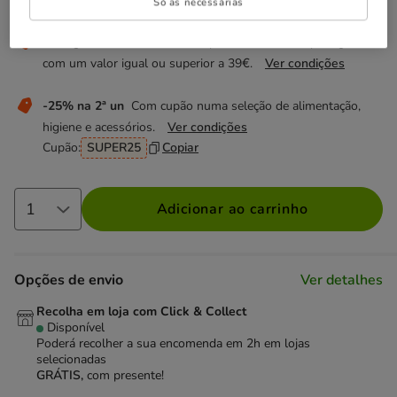
Não perca estas promoções!
Só as necessárias
Entrega Grátis
Direto na compra de referências para gato
com um valor igual ou superior a 39€.
Ver condições
-25% na 2ª un
Com cupão numa seleção de alimentação,
higiene e acessórios.
Ver condições
Cupão:
SUPER25
Copiar
Adicionar ao carrinho
Opções de envio
Ver detalhes
Recolha em loja com Click & Collect
Disponível
Poderá recolher a sua encomenda em 2h em lojas
selecionadas
GRÁTIS,
com presente!