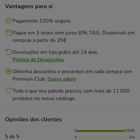
Vantagens para si
Pagamento 100% seguro.
Pague em 3 vezes sem juros (0% TAE). Disponivél em
compras a partir de 35€.
Devoluções em loja grátis até 14 dias.
Politica de Devoluções
Obtenha descontos e presentes em cada compra com
Premium Club.
Quero aderir
Tudo o que seu patudo precisa, com mais de 11.000
produtos no nosso catálogo.
Opiniões dos clientes
100% das pessoas avaliaram com 5 estrelas,
5
100%
5 de 5
4
0%