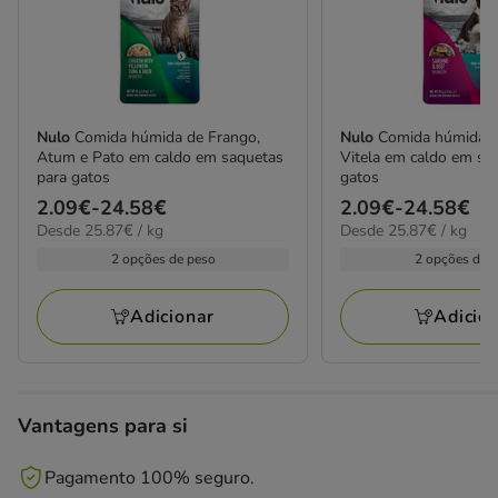
Nulo
Comida húmida de Frango,
Nulo
Comida húmida d
Atum e Pato em caldo em saquetas
Vitela em caldo em sa
para gatos
gatos
Preço
2.09€
-
24.58€
Preço
2.09€
-
24.58€
25.87€
25.87€
Desde 25.87€ / kg
Desde 25.87€ / kg
de
de
por
por
2.09€
2.09€
2 opções de peso
2 opções de 
kg
kg
a
a
24.58€
24.58€
Adicionar
Adicio
Vantagens para si
Pagamento 100% seguro.