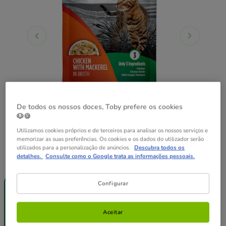
De todos os nossos doces, Toby prefere os cookies
🐶🍪
Utilizamos cookies próprios e de terceiros para analisar os nossos serviços e
memorizar as suas preferências. Os cookies e os dados do utilizador serão
utilizados para a personalização de anúncios.
Descubra todos os
detalhes.
Consulte como o Google trata as informações pessoais.
Peso:
79 g
Entrega
Entrega
Configurar
Grátis
Grátis
79 g
12 saquetas x
79 g
Aceitar
25.08€
2.09€
24.58€