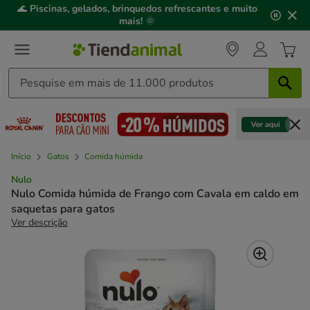
2
🌊
Piscinas, gelados, brinquedos refrescantes e muito
de
mais!
🌞
3,
mensagem,
Início
Gatos
Comida húmida
Nulo
Nulo Comida húmida de Frango com Cavala em caldo em
saquetas para gatos
Ver descrição