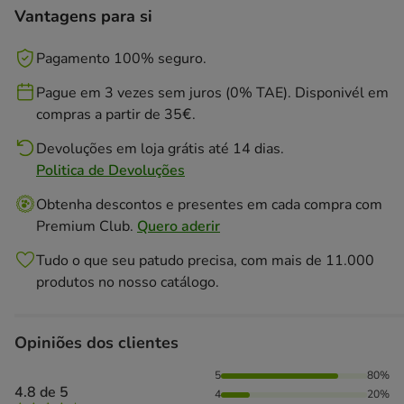
Vantagens para si
Pagamento 100% seguro.
Pague em 3 vezes sem juros (0% TAE). Disponivél em
compras a partir de 35€.
Devoluções em loja grátis até 14 dias.
Politica de Devoluções
Obtenha descontos e presentes em cada compra com
Premium Club.
Quero aderir
Tudo o que seu patudo precisa, com mais de 11.000
produtos no nosso catálogo.
Opiniões dos clientes
80% das pessoas avaliaram com 5 estrelas, 20% das pessoa
5
80%
4.8 de 5
4
20%