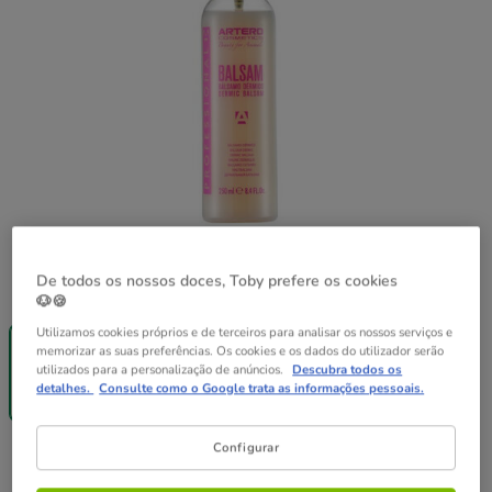
De todos os nossos doces, Toby prefere os cookies
Formato:
250 ml
🐶🍪
Entrega
Utilizamos cookies próprios e de terceiros para analisar os nossos serviços e
Grátis
memorizar as suas preferências. Os cookies e os dados do utilizador serão
250 ml
utilizados para a personalização de anúncios.
Descubra todos os
16.29€
detalhes.
Consulte como o Google trata as informações pessoais.
(65.16€ / l)
Configurar
16.29€
Preço 16.29€, 65.16 EUR por l
(65.16€ / l)