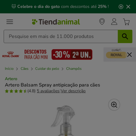
2
🐱
Celebre o dia do gato
com descontos até
25%
!
de
3,
mensagem,
Início
Cães
Cuidar do pelo
Champôs
Artero
Artero Balsam Spray antipicação para cães
(4.8)
5 avaliações
|
Ver descrição