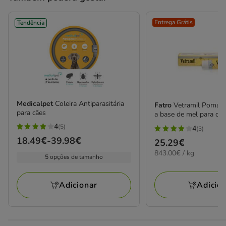
Entrega Grátis
Tendência
Medicalpet
Coleira Antiparasitária
Fatro
Vetramil Pomada 
para cães
a base de mel para cãe
4
(5)
4
(3)
4
4
Preço
18.49€
-
39.98€
Preço
25.29€
estrelas
estrelas
de
843.00€
843.00€ / kg
25.29€
com
5 opções de tamanho
com
por
18.49€
5
3
KG
a
avaliações
avaliações
Adicio
Adicionar
39.98€