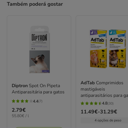
Também poderá gostar
AdTab
Comprimidos
Diptron
Spot On Pipeta
mastigáveis
Antiparasitária para gatos
antiparasitários para g
4.4
(7)
4.8
(30)
4.4
4.8
Preço
2.79€
estrelas
Preço
11.49€
-
31.29€
estrelas
55.80€
55.80€ / l
2.79€
com
de
com
4 opções de peso
por
7
11.49€
L
30