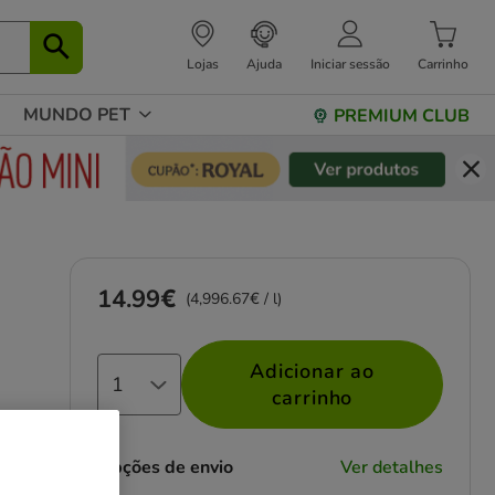
Lojas
Ajuda
Iniciar sessão
Carrinho
MUNDO PET
PREMIUM CLUB
14.99€
Preço 14.99€, 4996.67 EUR por l
(4,996.67€ / l)
Adicionar ao
carrinho
Opções de envio
Ver detalhes