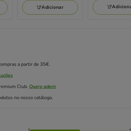
avaliações
19
18.49€
Adicion
Adicionar
avaliações
ompras a partir de 35€.
luções
Premium Club.
Quero aderir
odutos no nosso catálogo.
5