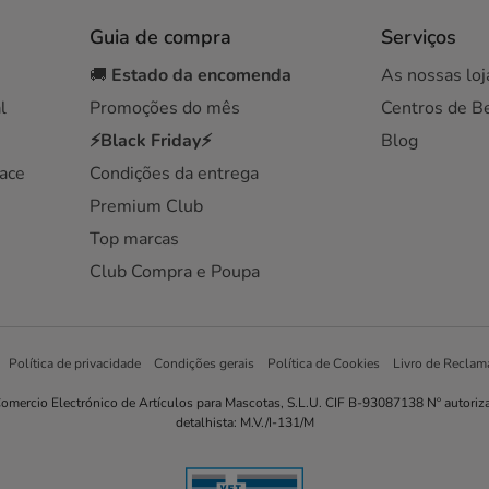
Guia de compra
Serviços
🚚
Estado da encomenda
As nossas loj
l
Promoções do mês
Centros de B
⚡Black Friday⚡
Blog
ace
Condições da entrega
Premium Club
Top marcas
Club Compra e Poupa
Política de privacidade
Condições gerais
Política de Cookies
Livro de Reclam
omercio Electrónico de Artículos para Mascotas, S.L.U. CIF B-93087138 Nº autoriz
detalhista: M.V./I-131/M