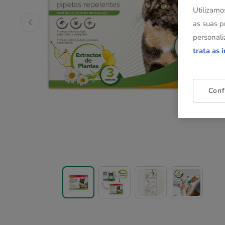
Utilizamo
as suas p
personali
trata as 
Conf