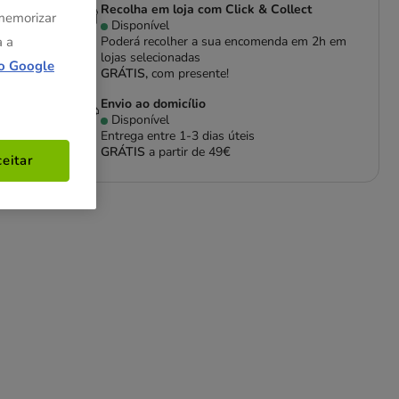
Recolha em loja com Click & Collect
 memorizar
Disponível
a a
Poderá recolher a sua encomenda em 2h em
lojas selecionadas
o Google
GRÁTIS,
com presente!
Envio ao domicílio
Disponível
Entrega entre
1-3 dias úteis
GRÁTIS
a partir de 49€
eitar