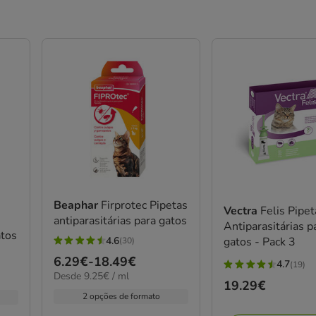
Beaphar
Firprotec Pipetas
Vectra
Felis Pipet
antiparasitárias para gatos
Antiparasitárias p
atos
gatos - Pack 3
4.6
(30)
4.6
Preço
6.29€
-
18.49€
4.7
estrelas
(19)
4.7
9.25€
Desde 9.25€ / ml
de
com
Preço
19.29€
estrelas
por
6.29€
2 opções de formato
30
ML
19.29€
com
a