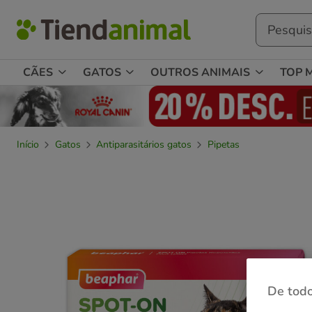
CÃES
GATOS
OUTROS ANIMAIS
TOP 
Início
Gatos
Antiparasitários gatos
Pipetas
De todo