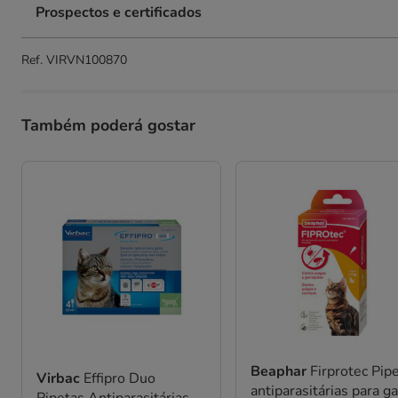
Prospectos e certificados
Ref.
VIRVN100870
Também poderá gostar
Beaphar
Firprotec Pip
Virbac
Effipro Duo
antiparasitárias para g
Pipetas Antiparasitárias