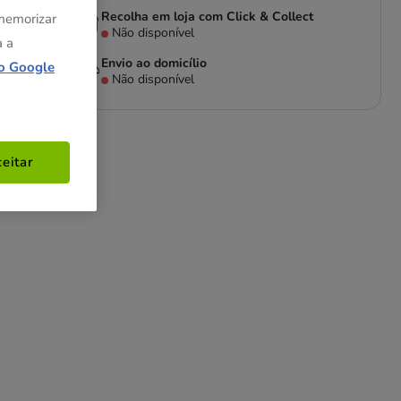
Recolha em loja com Click & Collect
 memorizar
Não disponível
a a
Envio ao domicílio
o Google
Não disponível
eitar