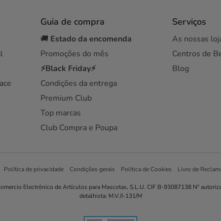
Guia de compra
Serviços
🚚
Estado da encomenda
As nossas loj
l
Promoções do mês
Centros de B
⚡Black Friday⚡
Blog
ace
Condições da entrega
Premium Club
Top marcas
Club Compra e Poupa
Política de privacidade
Condições gerais
Política de Cookies
Livro de Reclam
omercio Electrónico de Artículos para Mascotas, S.L.U. CIF B-93087138 Nº autoriz
detalhista: M.V./I-131/M