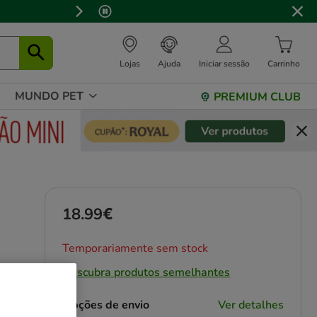
Lojas
Ajuda
Iniciar sessão
Carrinho
MUNDO PET
PREMIUM CLUB
18.99€
Preço 18.99€
Temporariamente sem stock
Descubra produtos semelhantes
Opções de envio
Ver detalhes