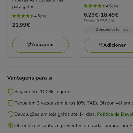
para gatos
4.6
(30)
4.6
Preço
6.29€
-
18.49€
4.5
estrelas
(26)
4.5
9.25€
Desde 9.25€ / ml
de
com
Preço
21.99€
estrelas
por
6.29€
2 opções de formato
30
ML
21.99€
com
a
avaliações
26
18.49€
Adicionar
Adicionar
avaliações
Vantagens para si
Pagamento 100% seguro.
Pague em 3 vezes sem juros (0% TAE). Disponivél em c
Devoluções em loja grátis até 14 dias.
Politica de Devo
Obtenha descontos e presentes em cada compra com 