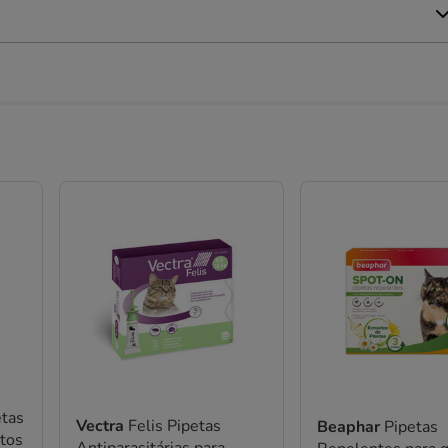
etas
Vectra
Felis Pipetas
Beaphar
Pipetas
atos
Antiparasitárias para