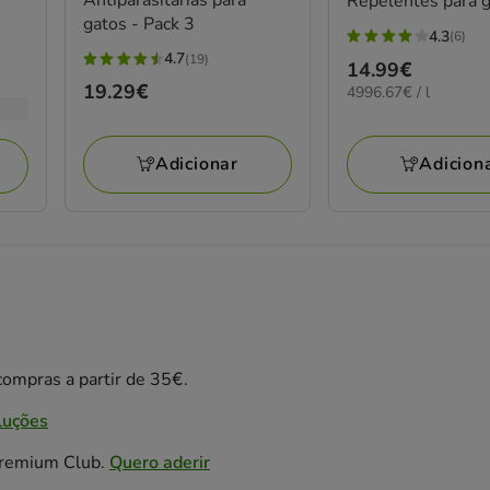
Repelentes para 
gatos - Pack 3
4.3
(6)
4.3
4.7
(19)
Preço
14.99€
4.7
estrelas
Preço
19.29€
4,996.67€
4996.67€ / l
14.99€
estrelas
com
por
19.29€
com
6
L
19
avaliações
Adicion
Adicionar
avaliações
ompras a partir de 35€.
luções
Premium Club.
Quero aderir