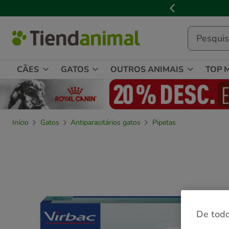
2
de
3,
mensagem,
CÃES
GATOS
OUTROS ANIMAIS
TOP 
Início
Gatos
Antiparasitários gatos
Pipetas
De todo