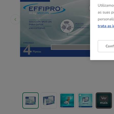
Utilizamo
as suas p
personali
trata as 
Conf
Ver
mais