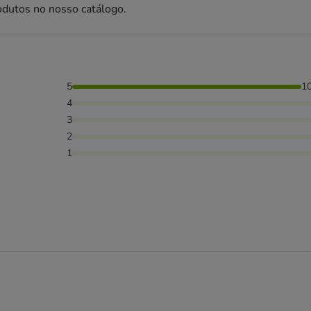
odutos no nosso catálogo.
5
1
4
3
2
1