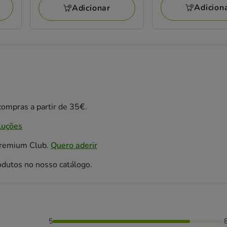
17.79€
Adicion
Adicionar
ompras a partir de 35€.
luções
Premium Club.
Quero aderir
odutos no nosso catálogo.
5
as avaliaram com 4 estrelas,