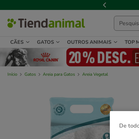
2
de
3,
mensagem,
CÃES
GATOS
OUTROS ANIMAIS
TOP 
Início
Gatos
Areia para Gatos
Areia Vegetal
De todo