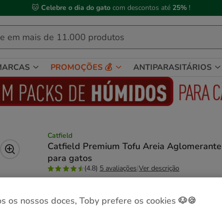
🐱
Celebre o dia do gato
com descontos até
25%
!
MARCAS
PROMOÇÕES 💰
ANTIPARASITÁRIOS
Catfield
Catfield Premium Tofu Areia Aglomerante
para gatos
(4.8)
5 avaliações
|
Ver descrição
Formato:
6 L
s os nossos doces, Toby prefere os cookies 🐶🍪
Entrega Grátis
6 L