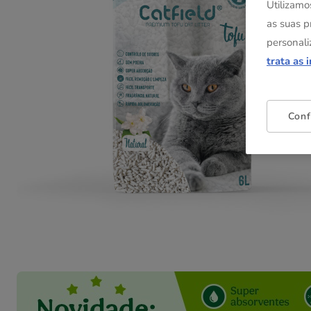
Utilizamo
as suas p
personali
trata as 
Conf