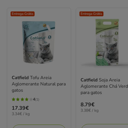
Entrega Grátis
Entrega Grátis
Catfield
Tofu Areia
Catfield
Soja Areia
Aglomerante Natural para
Aglomerante Chá Ver
gatos
para gatos
4
(1)
4
Preço
8.79€
Preço
17.39€
estrelas
3.38€
3.38€ / kg
8.79€
3.34€
3.34€ / kg
17.39€
por
com
por
KG
1
KG