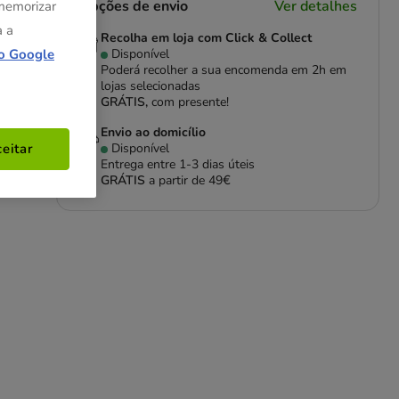
Opções de envio
Ver detalhes
 memorizar
a a
Recolha em loja com Click & Collect
Disponível
o Google
Poderá recolher a sua encomenda em 2h em
lojas selecionadas
GRÁTIS,
com presente!
ra
Envio ao domicílio
Disponível
eitar
Entrega entre
1-3 dias úteis
GRÁTIS
a partir de 49€