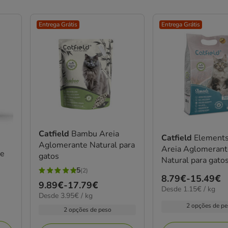
Entrega Grátis
Entrega Grátis
Catfield
Bambu Areia
Catfield
Elements
Aglomerante Natural para
Areia Aglomeran
de
gatos
Natural para gato
5
(2)
5
Preço
8.79€
-
15.49€
Preço
9.89€
-
17.79€
estrelas
1.15€
Desde 1.15€ / kg
de
3.95€
Desde 3.95€ / kg
de
por
com
8.79€
por
2 opções de p
KG
9.89€
2 opções de peso
2
KG
a
a
avaliações
15.49€