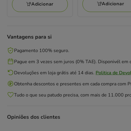
avaliações
Adicionar
Adicionar
Vantagens para si
Pagamento 100% seguro.
Pague em 3 vezes sem juros (0% TAE). Disponivél em c
Devoluções em loja grátis até 14 dias.
Politica de Devo
Obtenha descontos e presentes em cada compra com 
Tudo o que seu patudo precisa, com mais de 11.000 pr
Opiniões dos clientes
80% das pessoas avaliaram com 5 estrelas, 20% das pesso