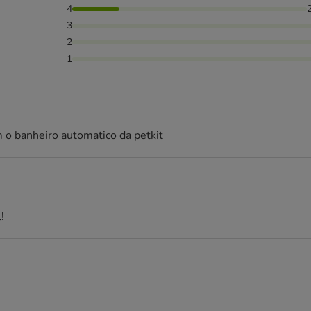
4
3
2
1
 o banheiro automatico da petkit
!