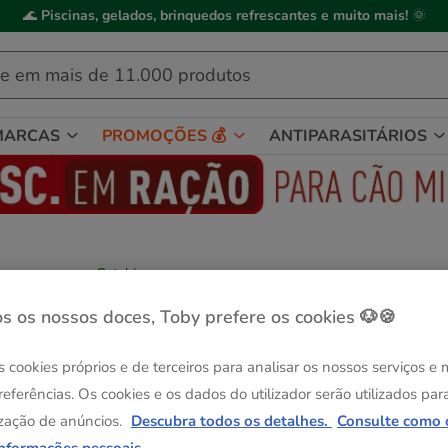
🌊
Piscinas, gelados, brinquedos refrescantes e muito mais!
🌞
MARCAS
PROMOÇÕES 💰
ANTIPARASITÁRIOS
Catshion
Catshion Susy Arranhador com Gruta
s os nossos doces, Toby prefere os cookies 🐶🍪
Cinzento Claro para gatos
Ver descrição
s cookies próprios e de terceiros para analisar os nossos serviços e
Guia de tama
Medidas:
50 x 55 x 55 cm
referências. Os cookies e os dados do utilizador serão utilizados par
Entrega Grátis
zação de anúncios.
Descubra todos os detalhes.
Consulte como 
50 x 55 x 55 cm