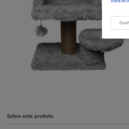
trata as 
Conf
Sobre este produto