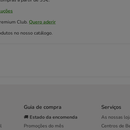
ompras a partir de 35€.
luções
Premium Club.
Quero aderir
odutos no nosso catálogo.
Guia de compra
Serviços
🚚
Estado da encomenda
As nossas loj
l
Promoções do mês
Centros de B