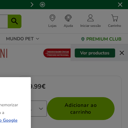
Lojas
Ajuda
Iniciar sessão
Carrinho
MUNDO PET
PREMIUM CLUB
49.99€
Preço 49.99€
Adicionar ao
 memorizar
nhos
carrinho
a a
o Google