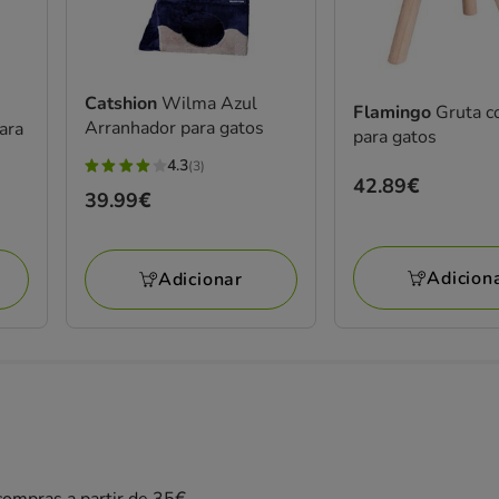
Catshion
Wilma Azul
Flamingo
Gruta c
Arranhador para gatos
ara
para gatos
4.3
(3)
4.3
Preço
42.89€
Preço
39.99€
estrelas
42.89€
39.99€
com
3
Adicion
Adicionar
avaliações