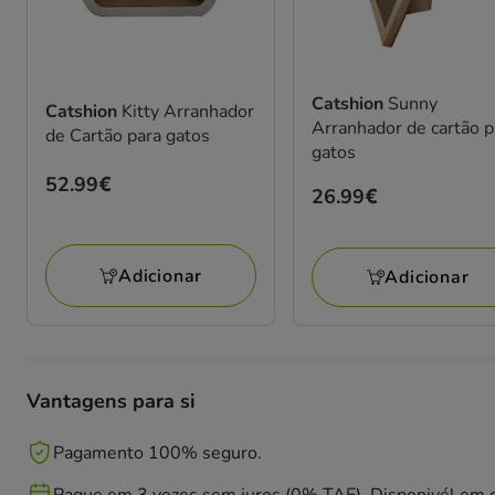
Catshion
Sunny
Catshion
Kitty Arranhador
Arranhador de cartão p
de Cartão para gatos
gatos
Preço
52.99€
Preço
26.99€
52.99€
26.99€
Adicionar
Adicionar
Vantagens para si
Pagamento 100% seguro.