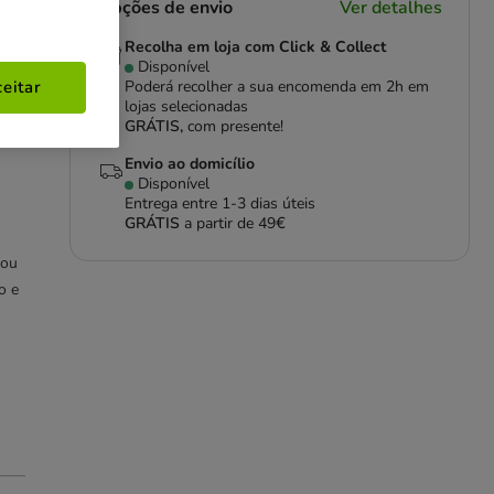
Opções de envio
Ver detalhes
Recolha em loja com Click & Collect
Disponível
Poderá recolher a sua encomenda em 2h em
eitar
lojas selecionadas
GRÁTIS,
com presente!
ra
Envio ao domicílio
Disponível
Entrega entre
1-3 dias úteis
GRÁTIS
a partir de 49€
 ou
o e