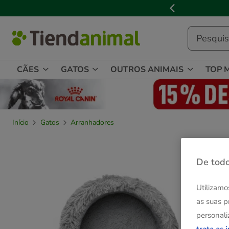
2
de
3,
mensagem,
CÃES
GATOS
OUTROS ANIMAIS
TOP 
Início
Gatos
Arranhadores
De todo
Utilizamo
as suas p
personali