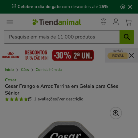
2
🐱
Celebre o dia do gato
com descontos até
25%
!
de
3,
mensagem,
Início
Cães
Comida húmida
Cesar
Cesar Frango e Arroz Terrina em Geleia para Cães
Sénior
(5)
1 avaliações
|
Ver descrição