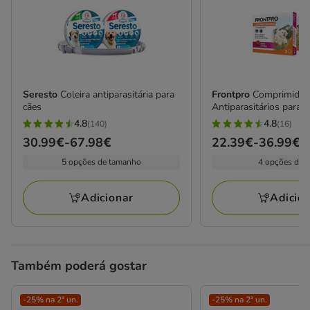
Seresto
Coleira antiparasitária para
Frontpro
Comprimidos
cães
Antiparasitários para c
4.8
4.8
(140)
(16)
4.8
4.8
Preço
30.99€
-
67.98€
Preço
22.39€
-
36.99€
estrelas
estrelas
de
de
5 opções de tamanho
4 opções de 
com
com
30.99€
22.39€
140
16
a
a
avaliações
avaliações
Adicionar
Adicio
67.98€
36.99€
Também poderá gostar
-25% na 2ª un.
-25% na 2ª un.