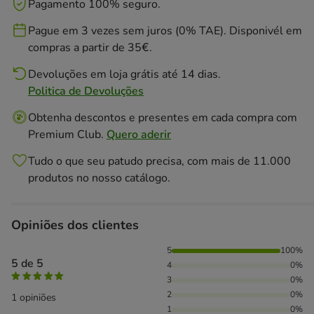
Pagamento 100% seguro.
Pague em 3 vezes sem juros (0% TAE). Disponivél em
compras a partir de 35€.
Devoluções em loja grátis até 14 dias.
Politica de Devoluções
Obtenha descontos e presentes em cada compra com
Premium Club.
Quero aderir
Tudo o que seu patudo precisa, com mais de 11.000
produtos no nosso catálogo.
Opiniões dos clientes
100% das pessoas avaliaram com 5 estrelas,
5
100%
5 de 5
4
0%
3
0%
2
0%
1 opiniões
1
0%