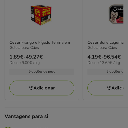
Cesar
Frango e Fígado Terrina em
Cesar
Boi e Legumes 
Geleia para Cães
Geleia para Cães
Preço
1.89€
-
49.27€
Preço
4.19€
-
96.54€
9.00€
13.69€
Desde 9.00€ / kg
Desde 13.69€ / kg
de
de
por
por
1.89€
4.19€
5 opções de peso
3 opções de 
KG
kg
a
a
49.27€
96.54€
Adicionar
Adicio
Vantagens para si