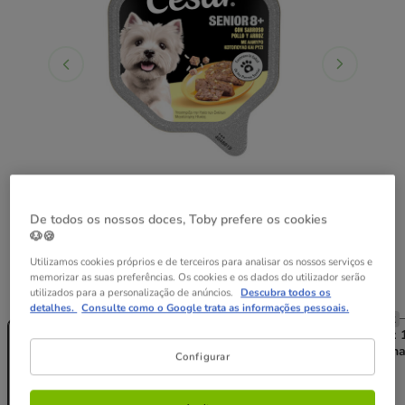
De todos os nossos doces, Toby prefere os cookies
🐶🍪
Utilizamos cookies próprios e de terceiros para analisar os nossos serviços e
memorizar as suas preferências. Os cookies e os dados do utilizador serão
Peso:
150 g
utilizados para a personalização de anúncios.
Descubra todos os
detalhes.
Consulte como o Google trata as informações pessoais.
Sem Stock
Sem Stock
Sem Stock
150 g
12 terrinas x 150 g
28 terrinas x 
(20 + 8 terrin
Configurar
¡gratis!)
22.68€
1.89€
22.23€
37.79€
(12.60€ / kg)
(12.35€ / kg)
(9.00€ / kg)