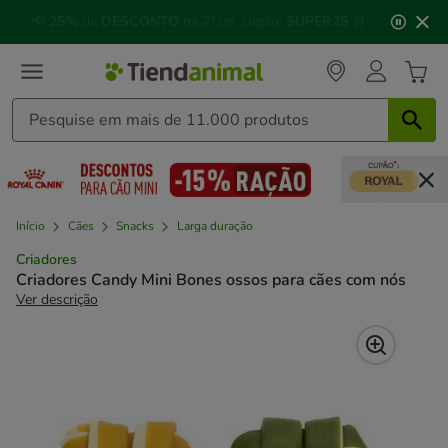
2
🐱
Celebre o dia do gato
com descontos até
25%
!
de
3,
mensagem,
Início
Cães
Snacks
Larga duração
Criadores
Criadores Candy Mini Bones ossos para cães com nós
Ver descrição