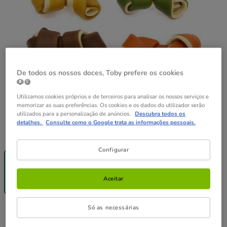
De todos os nossos doces, Toby prefere os cookies
🐶🍪
Utilizamos cookies próprios e de terceiros para analisar os nossos serviços e
memorizar as suas preferências. Os cookies e os dados do utilizador serão
utilizados para a personalização de anúncios.
Descubra todos os
detalhes.
Consulte como o Google trata as informações pessoais.
Peso:
500 g
-25% na 2ª
Configurar
un.
500 g
11.49€
Aceitar
(22.98€ / kg)
Só as necessárias
11.49€
Preço 11.49€, 22.98 EUR por kg
(22.98€ / kg)