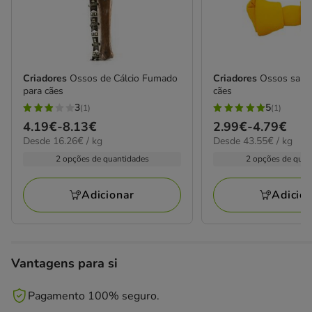
Criadores
Ossos de Cálcio Fumado
Criadores
Ossos sabor
para cães
cães
3
5
(1)
(1)
3
5
Preço
4.19€
-
8.13€
Preço
2.99€
-
4.79€
estrelas
estrelas
16.26€
43.55€
Desde 16.26€ / kg
Desde 43.55€ / kg
de
de
com
com
por
por
4.19€
2.99€
2 opções de quantidades
2 opções de quan
1
1
kg
KG
a
a
avaliações
avaliações
8.13€
4.79€
Adicionar
Adicio
Vantagens para si
Pagamento 100% seguro.