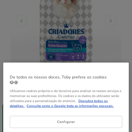
De todos os nossos doces, Toby prefere os cookies
🐶🍪
Utilizamos cookies próprios e de terceiros para analisar os nossos serviços e
Peso:
2 kg
memorizar as suas preferências. Os cookies e os dados do utilizador serão
utilizados para a personalização de anúncios.
Descubra todos os
-50% na 2ª
Entrega
detalhes.
Consulte como o Google trata as informações pessoais.
un.
Grátis
2 kg
2 x 2 kg
42.98€
Configurar
21.49€
40.83€
(10.75€ / kg)
(10.21€ / kg)