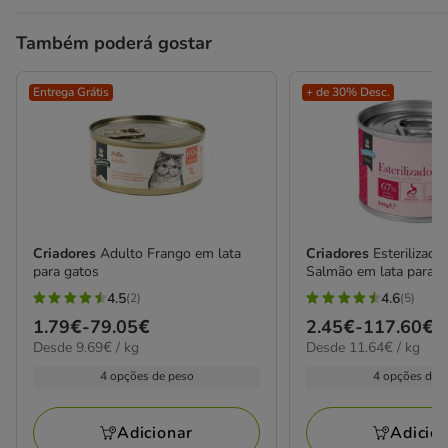
Também poderá gostar
Entrega Grátis
+ de 30% Desc.
Criadores
Adulto Frango em lata
Criadores
Esterilizado
para gatos
Salmão em lata para g
4.5
4.6
(2)
(5)
4.5
4.6
Preço
1.79€
-
79.05€
Preço
2.45€
-
117.60€
estrelas
estrelas
9.69€
11.64€
Desde 9.69€ / kg
Desde 11.64€ / kg
de
de
com
com
por
por
1.79€
2.45€
4 opções de peso
4 opções de 
2
5
kg
kg
a
a
avaliações
avaliações
79.05€
117.60€
Adicionar
Adicio