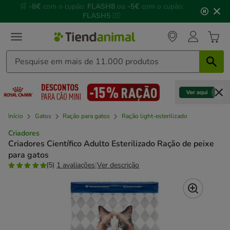
2
🌊
Piscinas, gelados, brinquedos refrescantes e muito
de
mais!
🌞
3,
mensagem,
Início
Gatos
Ração para gatos
Ração light-esterilizado
Criadores
Criadores Científico Adulto Esterilizado Ração de peixe
para gatos
(5)
1 avaliações
|
Ver descrição