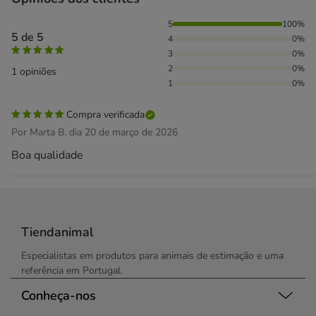
100% das pessoas avaliaram com 5 estrelas,
5
100%
5 de 5
4
0%
3
0%
2
0%
1 opiniões
1
0%
Compra verificada
Por Marta B. dia 20 de março de 2026
Boa qualidade
Tiendanimal
Especialistas em produtos para animais de estimação e uma
referência em Portugal.
Conheça-nos