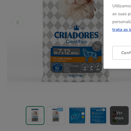
Utilizamo
as suas p
personali
trata as 
Conf
Ver
mais