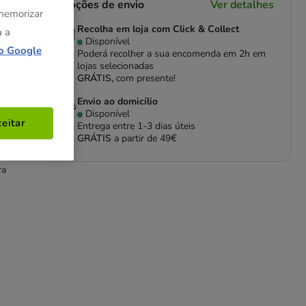
Opções de envio
Ver detalhes
 memorizar
Recolha em loja com Click & Collect
a a
Disponível
o Google
Poderá recolher a sua encomenda em 2h em
lojas selecionadas
GRÁTIS,
com presente!
Envio ao domicílio
da
Disponível
eitar
Entrega entre
1-3 dias úteis
GRÁTIS
a partir de 49€
ra