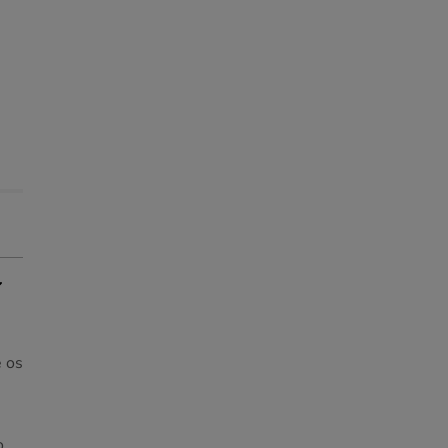
e os
o