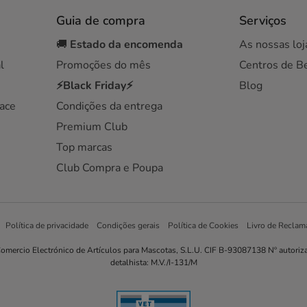
Guia de compra
Serviços
🚚
Estado da encomenda
As nossas loj
l
Promoções do mês
Centros de B
⚡Black Friday⚡
Blog
ace
Condições da entrega
Premium Club
Top marcas
Club Compra e Poupa
Política de privacidade
Condições gerais
Política de Cookies
Livro de Reclam
omercio Electrónico de Artículos para Mascotas, S.L.U. CIF B-93087138 Nº autoriz
detalhista: M.V./I-131/M