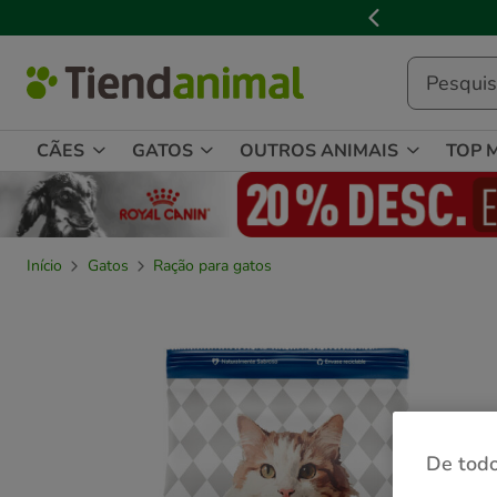
3

de
3,
mensagem,
CÃES
GATOS
OUTROS ANIMAIS
TOP 
Início
Gatos
Ração para gatos
De todo