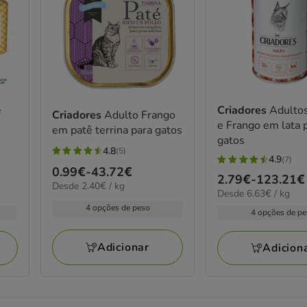
e
Criadores
Adulto
Criadores
Adulto Frango
e Frango em lata 
em patê terrina para gatos
gatos
4.8
(5)
4.8
4.9
(7)
4.9
Preço
0.99€
-
43.72€
estrelas
Preço
2.79€
-
123.21€
estrelas
2.40€
Desde 2.40€ / kg
de
com
6.63€
Desde 6.63€ / kg
de
por
com
0.99€
por
5
4 opções de peso
kg
2.79€
4 opções de p
7
kg
a
avaliações
a
avaliações
43.72€
123.21€
Adicionar
Adicion