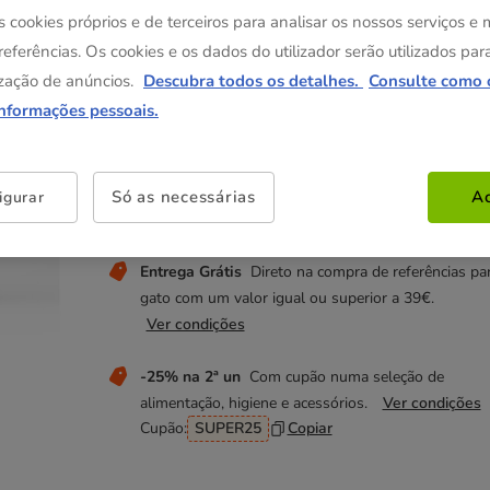
39.98€
19.99€
37.98€
s cookies próprios e de terceiros para analisar os nossos serviços e
(10.00€ / kg)
(9.49€ / kg)
referências. Os cookies e os dados do utilizador serão utilizados par
zação de anúncios.
Descubra todos os detalhes.
Consulte como 
informações pessoais.
Não perca estas promoções!
-50% na 2ª un
Com cupão numa seleção de ração 
Criadores para cão e gato.
Ver condições
Só as necessárias
Ac
igurar
Cupão:
CRD
Copiar
Entrega Grátis
Direto na compra de referências pa
gato com um valor igual ou superior a 39€.
Ver condições
-25% na 2ª un
Com cupão numa seleção de
alimentação, higiene e acessórios.
Ver condições
Cupão:
SUPER25
Copiar