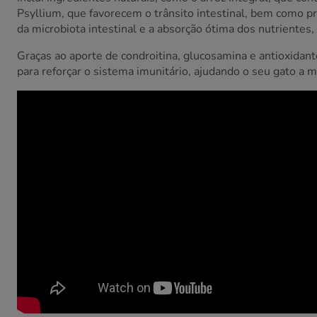
Psyllium, que favorecem o trânsito intestinal, bem como pr
da microbiota intestinal e a absorção ótima dos nutrientes,
Graças ao aporte de condroitina, glucosamina e antioxidante
para reforçar o sistema imunitário, ajudando o seu gato a m