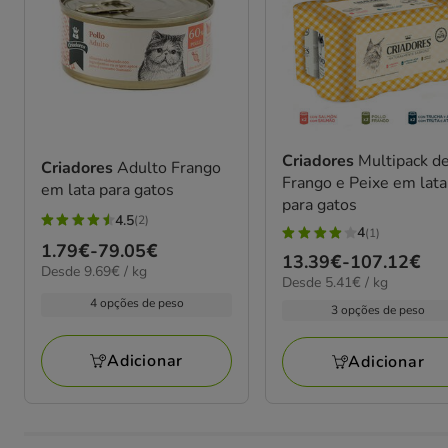
Criadores
Multipack d
Criadores
Adulto Frango
Frango e Peixe em lata
em lata para gatos
para gatos
4.5
(2)
4.5
4
(1)
4
Preço
1.79€
-
79.05€
estrelas
Preço
13.39€
-
107.12€
estrelas
9.69€
Desde 9.69€ / kg
de
com
5.41€
Desde 5.41€ / kg
de
por
com
1.79€
por
2
4 opções de peso
kg
13.39€
3 opções de peso
1
kg
a
avaliações
a
avaliações
79.05€
107.12€
Adicionar
Adicionar