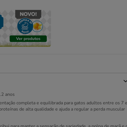
 12 anos
entação completa e equilibrada para gatos adultos entre os 7 
roteínas de alta qualidade e ajuda a regular a perda muscular
ntribui para manter a sensação de saciedade, a polpa de maçã e 