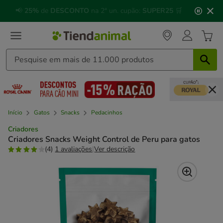
2
🐱
Celebre o dia do gato
com descontos até
25%
!
de
3,
mensagem,
Início
Gatos
Snacks
Pedacinhos
Criadores
Criadores Snacks Weight Control de Peru para gatos
(4)
1 avaliações
|
Ver descrição