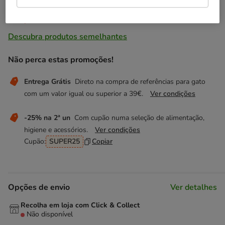
Temporariamente sem stock
Descubra produtos semelhantes
Não perca estas promoções!
Entrega Grátis
Direto na compra de referências para gato
com um valor igual ou superior a 39€.
Ver condições
-25% na 2ª un
Com cupão numa seleção de alimentação,
higiene e acessórios.
Ver condições
Cupão:
SUPER25
Copiar
Opções de envio
Ver detalhes
Recolha em loja com Click & Collect
Não disponível