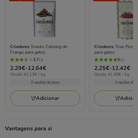
Criadores
Snacks Calming de
Criadores
Tiras Piccol
Frango para gatos
para gatos
3.7
5
(3)
(1)
3.7
5
Preço
2.29€
-
12.64€
Preço
2.25€
-
12.42€
estrelas
estrelas
42.13€
41.40€
Desde 42.13€ / kg
Desde 41.40€ / kg
de
de
com
com
por
por
2.29€
2.25€
3 opções de peso
2 opções de 
3
1
kg
kg
a
a
avaliações
avaliações
12.64€
12.42€
Adicionar
Adicio
Vantagens para si