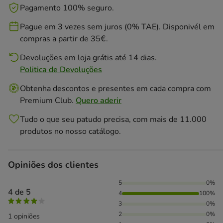
Pagamento 100% seguro.
Pague em 3 vezes sem juros (0% TAE). Disponivél em
compras a partir de 35€.
Devoluções em loja grátis até 14 dias.
Politica de Devoluções
Obtenha descontos e presentes em cada compra com
Premium Club.
Quero aderir
Tudo o que seu patudo precisa, com mais de 11.000
produtos no nosso catálogo.
Opiniões dos clientes
100% das pessoas avaliaram com 4 estrelas,
5
0%
4 de 5
4
100%
3
0%
2
0%
1 opiniões