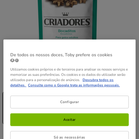
De todos os nossos doces, Toby prefere os cookies
🐶🍪
Utilizamos cookies próprios e de terceiros para analisar os nossos serviços e
memorizar as suas preferências. Os cookies e os dados do utilizador serão
utilizados para a personalização de anúncios.
Descubra todos os
Peso:
50 g
detalhes.
Consulte como o Google trata as informações pessoais.
Sem Stock
Sem Stock
Sem Stock
50 g
2 pacotes x 50
6 pacotes x 50
Configurar
g
g
4.58€
13.74€
2.29€
4.44€
12.64€
(45.80€ / kg)
(44.40€ / kg)
(42.13€ / kg)
Aceitar
2.29€
Preço 2.29€, 45.80 EUR por kg
(45.80€ / kg)
Só as necessárias