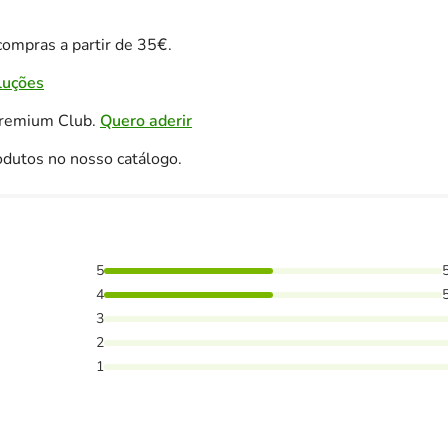
ompras a partir de 35€.
luções
Premium Club.
Quero aderir
odutos no nosso catálogo.
5
as avaliaram com 4 estrelas,
4
3
2
1