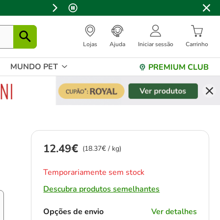
Lojas
Ajuda
Iniciar sessão
Carrinho
MUNDO PET
PREMIUM CLUB
12.49€
Preço 12.49€, 18.37 EUR por kg
(18.37€ / kg)
Temporariamente sem stock
Descubra produtos semelhantes
Opções de envio
Ver detalhes