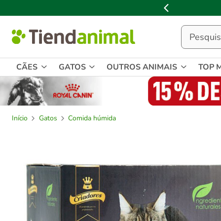
2
de
3,
mensagem,
CÃES
GATOS
OUTROS ANIMAIS
TOP 
Início
Gatos
Comida húmida