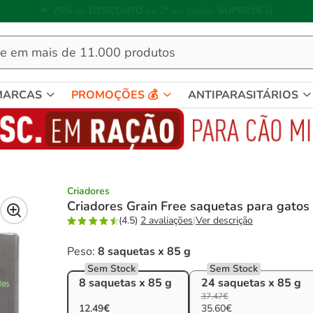
🐱
Celebre o dia do gato
com descontos até
25%
!
MARCAS
PROMOÇÕES 💰
ANTIPARASITÁRIOS
Criadores
Criadores Grain Free saquetas para gatos
(4.5)
2 avaliações
|
Ver descrição
Peso:
8 saquetas x 85 g
Sem Stock
Sem Stock
8 saquetas x 85 g
24 saquetas x 85 g
37.47€
12.49€
35.60€