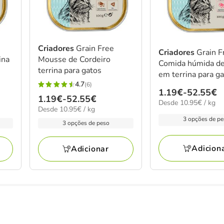
Criadores
Grain Free
Criadores
Grain F
ina
Mousse de Cordeiro
Comida húmida de
terrina para gatos
em terrina para g
4.7
(6)
4.7
Preço
1.19€
-
52.55€
Preço
1.19€
-
52.55€
estrelas
10.95€
Desde 10.95€ / kg
de
10.95€
Desde 10.95€ / kg
de
por
com
1.19€
por
3 opções de p
kg
1.19€
3 opções de peso
6
kg
a
a
avaliações
52.55€
52.55€
Adicion
Adicionar