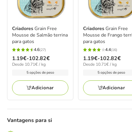
Criadores
Grain Free
Criadores
Grain Free
Mousse de Salmão terrina
Mousse de Frango terr
para gatos
para gatos
4.6
4.4
(27)
(16)
4.6
4.4
Preço
1.19€
-
102.82€
Preço
1.19€
-
102.82€
estrelas
estrelas
10.71€
10.71€
Desde 10.71€ / kg
Desde 10.71€ / kg
de
de
com
com
por
por
1.19€
1.19€
5 opções de peso
5 opções de peso
27
16
kg
kg
a
a
avaliações
avaliações
102.82€
102.82€
Adicionar
Adicionar
Vantagens para si