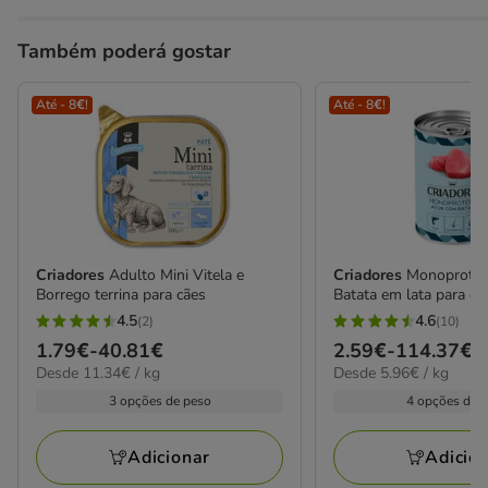
Também poderá gostar
Até - 8€!
Até - 8€!
Criadores
Adulto Mini Vitela e
Criadores
Monoprotei
Borrego terrina para cães
Batata em lata para cã
4.5
4.6
(2)
(10)
4.5
4.6
Preço
1.79€
-
40.81€
Preço
2.59€
-
114.37€
estrelas
estrelas
11.34€
5.96€
Desde 11.34€ / kg
Desde 5.96€ / kg
de
de
com
com
por
por
1.79€
2.59€
3 opções de peso
4 opções de 
2
10
kg
kg
a
a
avaliações
avaliações
40.81€
114.37€
Adicionar
Adicio