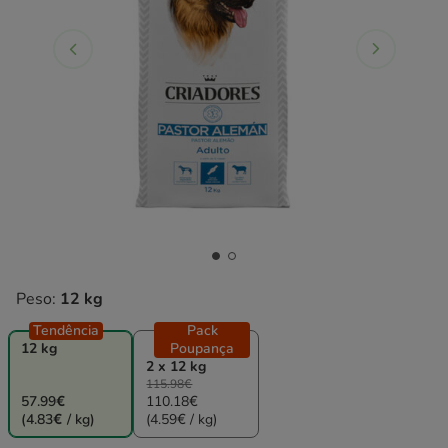
Peso:
12 kg
Tendência
Pack
12 kg
Poupança
2 x 12 kg
115.98€
57.99€
110.18€
(4.83€ / kg)
(4.59€ / kg)