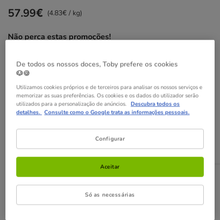
57.99€
Preço 57.99€, 4.83 EUR por kg
(4.83€ / kg)
Não perca estas promoções!
Até - 8€!
Obtenha 8€ de desconto na sua compra desde
De todos os nossos doces, Toby prefere os cookies
59€, inserindo e validando o cupão FLASH8 ou 5€ de
🐶🍪
desconto na sua compra desde 45€, inserindo e validando o
Utilizamos cookies próprios e de terceiros para analisar os nossos serviços e
cupão FLASH5.
Ver condições
memorizar as suas preferências. Os cookies e os dados do utilizador serão
utilizados para a personalização de anúncios.
Descubra todos os
Cupão:
FLASH8
Copiar
detalhes.
Consulte como o Google trata as informações pessoais.
Adicionar ao carrinho
Configurar
Aceitar
Opções de envio
Ver detalhes
Só as necessárias
Recolha em loja com Click & Collect
Disponível
Poderá recolher a sua encomenda em 2h em lojas