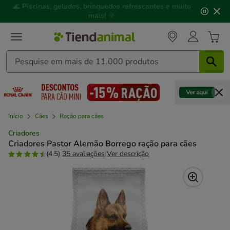
2
🌊
Piscinas, gelados, brinquedos refrescantes e muito
de
mais!
🌞
3,
mensagem,
Início
Cães
Ração para cães
Criadores
Criadores Pastor Alemão Borrego ração para cães
(4.5)
35 avaliações
|
Ver descrição