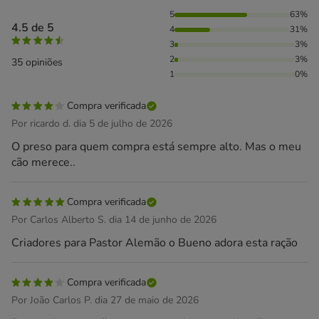
63% das pessoas avaliaram com 5 estrelas, 31% das pessoas
5
63%
4.5 de 5
4
31%
3
3%
2
3%
35 opiniões
1
0%
Compra verificada
Por ricardo d. dia 5 de julho de 2026
O preso para quem compra está sempre alto. Mas o meu
cão merece..
Compra verificada
Por Carlos Alberto S. dia 14 de junho de 2026
Criadores para Pastor Alemão o Bueno adora esta ração
Compra verificada
Por João Carlos P. dia 27 de maio de 2026