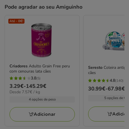
Pode agradar ao seu Amiguinho
Até - 8€!
Criadores
Adulto Grain Free peru
Seresto
Coleira antipa
com cenouras lata cães
cães
3.8
(5)
4.8
3.8
(140)
4.8
Preço
3.29€
-
145.29€
estrelas
Preço
30.99€
-
67.98€
estrelas
7.57€
Desde 7.57€ / kg
de
com
de
por
com
5 opções de ta
3.29€
4 opções de peso
5
30.99€
kg
140
a
avaliações
a
avaliações
145.29€
Adicio
Adicionar
67.98€