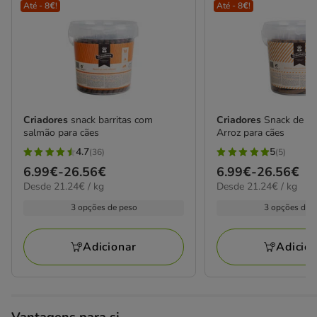
Até - 8€!
Até - 8€!
Criadores
snack barritas com
Criadores
Snack de Co
salmão para cães
Arroz para cães
4.7
5
(36)
(5)
4.7
5
Preço
6.99€
-
26.56€
Preço
6.99€
-
26.56€
estrelas
estrelas
21.24€
21.24€
Desde 21.24€ / kg
Desde 21.24€ / kg
de
de
com
com
por
por
6.99€
6.99€
3 opções de peso
3 opções de 
36
5
KG
KG
a
a
avaliações
avaliações
26.56€
26.56€
Adicionar
Adicio