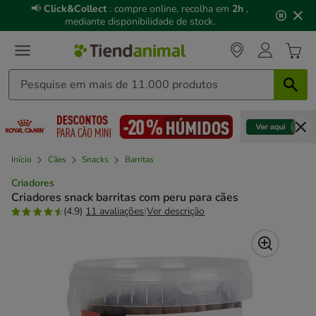
3
📢
Click&Collect
: compre online, recolha em
2h
,
de
mediante disponibilidade de stock.
3,
mensagem,
Início
Cães
Snacks
Barritas
Criadores
Criadores snack barritas com peru para cães
(4.9)
11 avaliações
|
Ver descrição