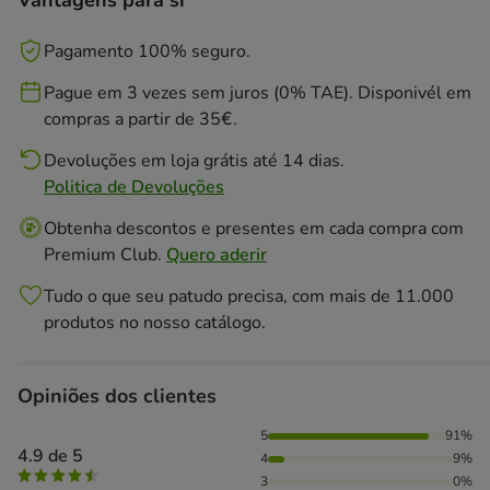
Vantagens para si
Pagamento 100% seguro.
Pague em 3 vezes sem juros (0% TAE). Disponivél em
compras a partir de 35€.
Devoluções em loja grátis até 14 dias.
Politica de Devoluções
Obtenha descontos e presentes em cada compra com
Premium Club.
Quero aderir
Tudo o que seu patudo precisa, com mais de 11.000
produtos no nosso catálogo.
Opiniões dos clientes
91% das pessoas avaliaram com 5 estrelas, 9% das pessoas
5
91%
4.9 de 5
4
9%
3
0%