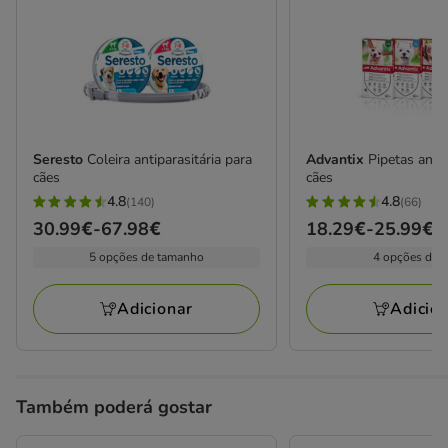
Seresto
Coleira antiparasitária para
Advantix
Pipetas anti
cães
cães
4.8
4.8
(140)
(66)
4.8
4.8
Preço
30.99€
-
67.98€
Preço
18.29€
-
25.99€
estrelas
estrelas
de
de
5 opções de tamanho
4 opções de 
com
com
30.99€
18.29€
140
66
a
a
avaliações
avaliações
Adicionar
Adicio
67.98€
25.99€
Também poderá gostar