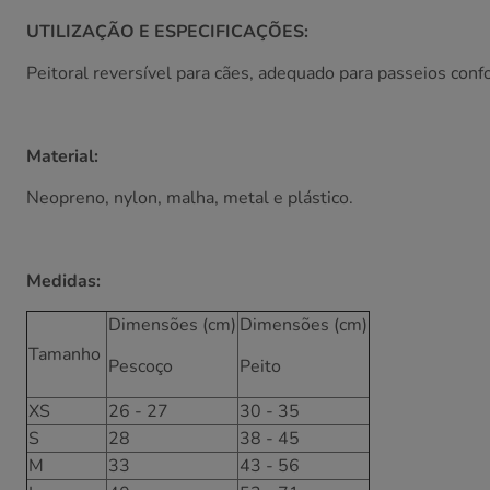
UTILIZAÇÃO E ESPECIFICAÇÕES:
Peitoral reversível para cães, adequado para passeios con
Material:
Neopreno, nylon, malha, metal e plástico.
Medidas:
Dimensões (cm)
Dimensões (cm)
Tamanho
Pescoço
Peito
XS
26 - 27
30 - 35
S
28
38 - 45
M
33
43 - 56