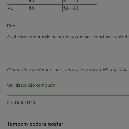
L
40
52 - 71
XL
44
58 - 83
Cor:
Azul com estampado de sereias, conchas, conchas e estrel
O seu cão vai adorar usar o peitoral reversível Mermaid da 
Ver descrição completa
Ref.
DUK90443
Também poderá gostar