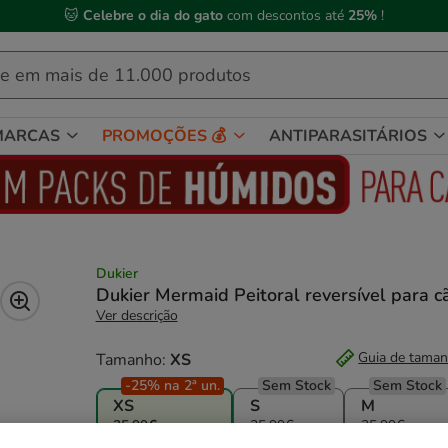
 Compre até às
13h00
e receba a sua encomenda no
próximo dia útil
MARCAS
PROMOÇÕES 💰
ANTIPARASITÁRIOS
Dukier
Dukier Mermaid Peitoral reversível para c
Ver descrição
Guia de tama
Tamanho:
XS
-25% na 2ª un.
Sem Stock
Sem Stock
XS
S
M
25.99€
25.99€
25.99€
Sem Stock
-25% na 2ª un.