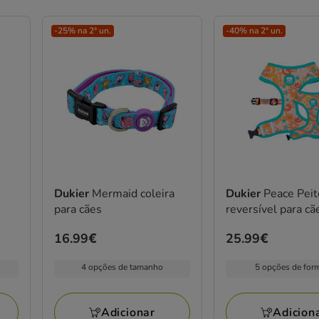
-25% na 2ª un.
-40% na 2ª un.
Dukier
Mermaid coleira
Dukier
Peace Peit
para cães
reversível para cã
Preço
16.99€
Preço
25.99€
16.99€
25.99€
4 opções de tamanho
5 opções de for
Adicionar
Adicion