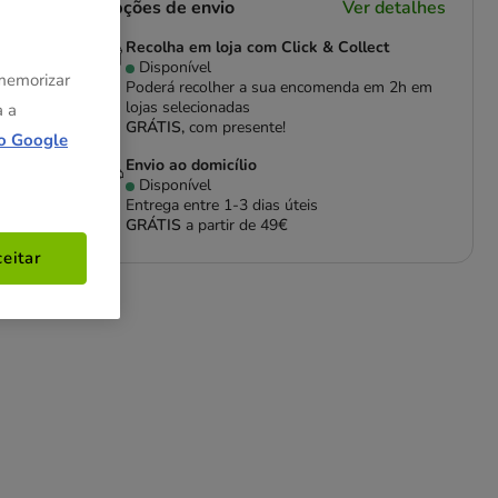
Opções de envio
Ver detalhes
Recolha em loja com Click & Collect
Disponível
 memorizar
Poderá recolher a sua encomenda em 2h em
lojas selecionadas
a a
GRÁTIS,
com presente!
o Google
Envio ao domicílio
Disponível
Entrega entre
1-3 dias úteis
GRÁTIS
a partir de 49€
eitar