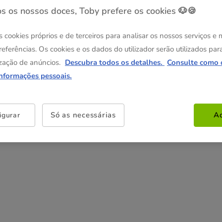
L
XL
s os nossos doces, Toby prefere os cookies 🐶🍪
25.99€
25.99€
s cookies próprios e de terceiros para analisar os nossos serviços e
referências. Os cookies e os dados do utilizador serão utilizados par
Não perca esta promoção
zação de anúncios.
Descubra todos os detalhes.
Consulte como 
-25% na 2ª un
Com cupão numa seleção de
informações pessoais.
alimentação, higiene e acessórios.
Ver condições
Cupão:
SUPER25
Copiar
Só as necessárias
Ac
igurar