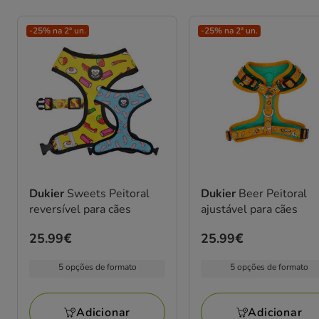
-25% na 2ª un.
-25% na 2ª un.
Dukier
Sweets Peitoral
Dukier
Beer Peitoral
reversível para cães
ajustável para cães
Preço
25.99€
Preço
25.99€
25.99€
25.99€
5 opções de formato
5 opções de formato
Adicionar
Adicionar