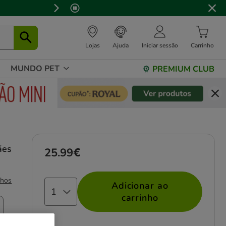
⏰
Lojas
Ajuda
Iniciar sessão
Carrinho
MUNDO PET
PREMIUM CLUB
ães
25.99€
Preço 25.99€
nhos
Adicionar ao
carrinho