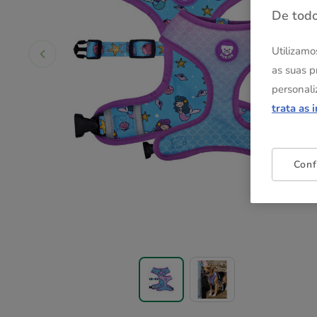
De todo
Utilizamo
as suas p
personali
trata as 
Conf