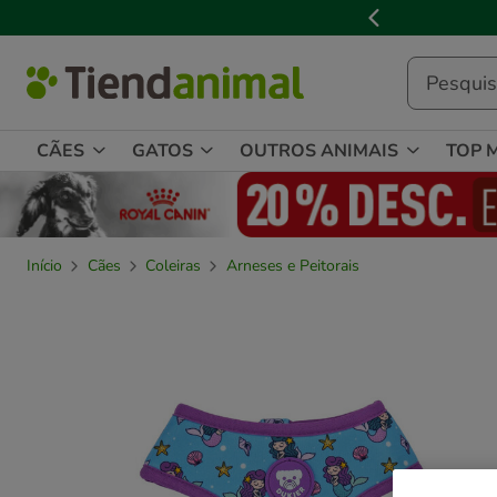
3

de
3,
mensagem,
CÃES
GATOS
OUTROS ANIMAIS
TOP 
Início
Cães
Coleiras
Arneses e Peitorais