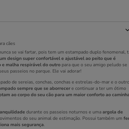
ara cães
nunca se vai fartar, pois tem um estampado duplo fenomenal, 
m design super confortável e ajustável ao peito que é
 e malha respirável do outro
para que o seu amigo peludo se
seus passeios no parque. Ele vai adorar!
pado de sereias, conchas, conchas e estrelas-do-mar e o outr
ampado sempre que se aborrecer
e continuar a ter um ótimo
aptam ao corpo do seu cão para um maior conforto ao caminh
ranquilidade
durante os passeios noturnos e uma
argola de
movimentos do seu animal de estimação. Possui também um
fe
rciona mais segurança
.