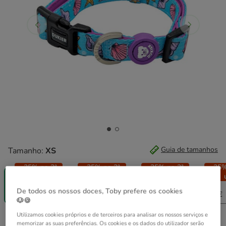
Guia de tamanhos
Tamanho:
XS
-25% na 2ª
-25% na 2ª
-25% na 2ª
-25%
un.
un.
un.
XS
S
M
L
De todos os nossos doces, Toby prefere os cookies
16.99€
16.99€
16.99€
16.99€
🐶🍪
Utilizamos cookies próprios e de terceiros para analisar os nossos serviços e
16.99€
Preço 16.99€
memorizar as suas preferências. Os cookies e os dados do utilizador serão