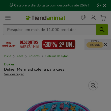
2
🐱
Celebre o dia do gato
com descontos até
25%
!
de
3,
mensagem,
Início
Cães
Coleiras
Coleiras de nylon
Dukier
Dukier Mermaid coleira para cães
Ver descrição