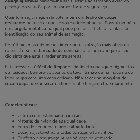
design ajustável
permite-lhe ser ajustada ao tamanho exato do
pescoço do seu cão para maior conforto e segurança.
Quanto à segurança, esta coleira tem um
fecho de clique
resistente
para evitar que se solte acidentalmente. Possui também
uma
argola metálica
na qual pode prender a trela ou a placa de
identificação do seu animal de estimação.
Por último, mas não menos importante, a atração mais óbvia da
coleira é o seu
estampado de conchas
, que fará com que o seu
cão sinta que está a nadar entre sereias.
Este acessório é
fácil de limpar
e não liberta quaisquer pigmentos
ou resíduos. Lembre-se apenas de
lavar à mão
ou na máquina de
lavar roupa com uma capa delicada.
Não secar na máquina de
secar roupa
, deixar secar na horizontal e longe da luz solar direta.
Características:
Coleira com estampado para cães.
Material de nylon de alta qualidade.
Forro de neopreno macio e almofadado.
Design ajustável para todas as raças e tamanhos.
Conforto e segurança numa só peça de vestuário.