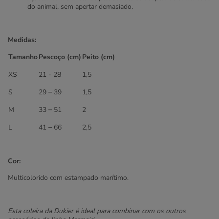
do animal, sem apertar demasiado.
Medidas:
Tamanho
Pescoço (cm)
Peito (cm)
XS
21 - 28
1,5
S
29 – 39
1,5
M
33 – 51
2
L
41 – 66
2,5
Cor:
Multicolorido com estampado marítimo.
Esta coleira da Dukier é ideal para combinar com os outros