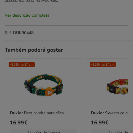
acessórios da linha Mermaid.
Ver descrição completa
Ref.
DUK90448
Também poderá gostar
-25% na 2ª un.
-25% na 2ª un.
Dukier
Beer coleira para cães
Dukier
Sweets coleira
Preço
16.99€
Preço
16.99€
16.99€
16.99€
4 opções de formato
4 opções de fo