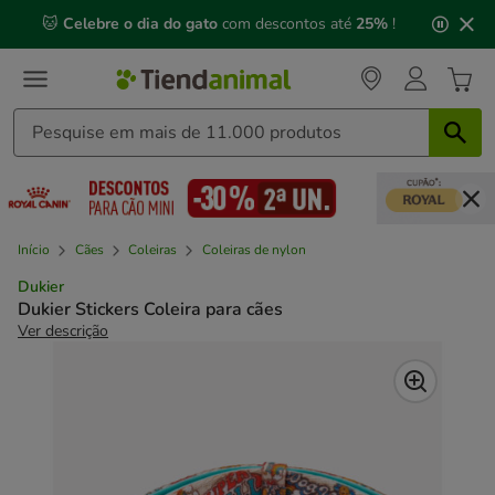
2
🐱
Celebre o dia do gato
com descontos até
25%
!
de
3,
mensagem,
Início
Cães
Coleiras
Coleiras de nylon
Dukier
Dukier Stickers Coleira para cães
Ver descrição