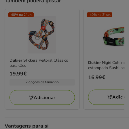
Também poderá gostar
-40% na 2ª un.
-40% na 2ª un.
Dukier
Stickers Peitoral Clássico
Dukier
Nigiri Coleira 
para cães
estampado Sushi para
Preço
19.99€
Preço
16.99€
19.99€
2 opções de tamanho
16.99€
Adicio
Adicionar
Vantagens para si