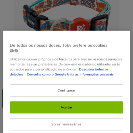
De todos os nossos doces, Toby prefere os cookies
🐶🍪
Utilizamos cookies próprios e de terceiros para analisar os nossos serviços e
memorizar as suas preferências. Os cookies e os dados do utilizador serão
utilizados para a personalização de anúncios.
Descubra todos os
detalhes.
Consulte como o Google trata as informações pessoais.
Guia de tamanhos
Tamanho:
M
-40% na 2ª
-40% na 2ª
Configurar
un.
un.
M
L
16.99€
16.99€
Aceitar
16.99€
Preço 16.99€
Só as necessárias