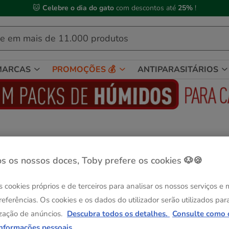
🐱
Celebre o dia do gato
com descontos até
25%
!
MARCAS
PROMOÇÕES 💰
ANTIPARASITÁRIOS
ERA
ERA Puppy frango ração para cães raças
s os nossos doces, Toby prefere os cookies 🐶🍪
grandes
Ver descrição
s cookies próprios e de terceiros para analisar os nossos serviços e
Peso:
12 kg
referências. Os cookies e os dados do utilizador serão utilizados par
Sem Stock
zação de anúncios.
Descubra todos os detalhes.
Consulte como 
12 kg
informações pessoais.