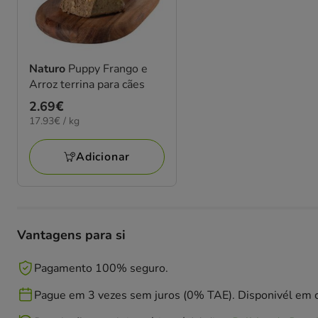
Naturo
Puppy Frango e
Arroz terrina para cães
Preço
2.69€
17.93€
17.93€ / kg
2.69€
por
KG
Adicionar
Vantagens para si
Pagamento 100% seguro.
Pague em 3 vezes sem juros (0% TAE). Disponivél em c