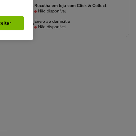
Recolha em loja com Click & Collect
Não disponível
Envio ao domicílio
eitar
Não disponível