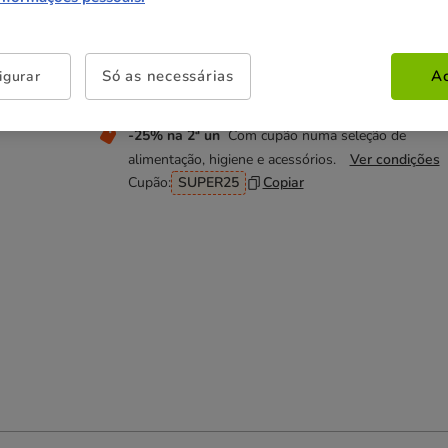
83.79€
(6.98€ / kg)
Só as necessárias
Ac
igurar
Não perca esta promoção
-25% na 2ª un
Com cupão numa seleção de
alimentação, higiene e acessórios.
Ver condições
Cupão:
SUPER25
Copiar