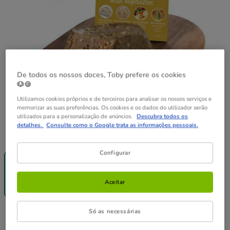
De todos os nossos doces, Toby prefere os cookies
🐶🍪
Utilizamos cookies próprios e de terceiros para analisar os nossos serviços e
memorizar as suas preferências. Os cookies e os dados do utilizador serão
utilizados para a personalização de anúncios.
Descubra todos os
detalhes.
Consulte como o Google trata as informações pessoais.
Peso:
150 g
-25% na 2ª
Configurar
un.
150 g
2.69€
Aceitar
(17.93€ / kg)
Só as necessárias
2.69€
Preço 2.69€, 17.93 EUR por kg
(17.93€ / kg)