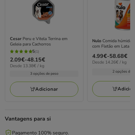
Cesar
Peru e Vitela Terrina em
Nulo
Comida húmida d
Geleia para Cachorros
com Fletão em Lata pa
5
(1)
5
Preço
4.99€
-
58.68€
Preço
2.09€
-
48.15€
estrelas
14.26€
Desde 14.26€ / kg
de
13.38€
Desde 13.38€ / kg
de
por
com
4.99€
por
2 opções de 
KG
2.09€
3 opções de peso
1
kg
a
a
avaliações
58.68€
48.15€
Adicio
Adicionar
Vantagens para si
Pagamento 100% seguro.