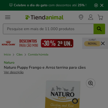
2
🐱
Celebre o dia do gato
com descontos até
25%
!
de
3,
mensagem,
Início
Cães
Comida húmida
Naturo
Naturo Puppy Frango e Arroz terrina para cães
Ver descrição