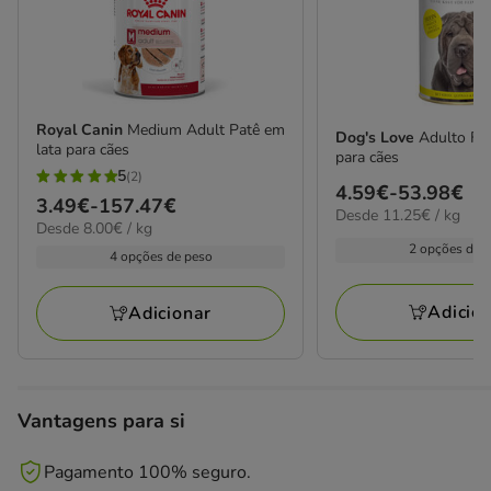
Royal Canin
Medium Adult Patê em
Dog's Love
Adulto Fr
lata para cães
para cães
5
(2)
5
Preço
4.59€
-
53.98€
Preço
3.49€
-
157.47€
estrelas
11.25€
Desde 11.25€ / kg
de
8.00€
Desde 8.00€ / kg
de
por
com
4.59€
por
2 opções de 
kg
3.49€
4 opções de peso
2
kg
a
a
avaliações
53.98€
157.47€
Adicio
Adicionar
Vantagens para si
Pagamento 100% seguro.