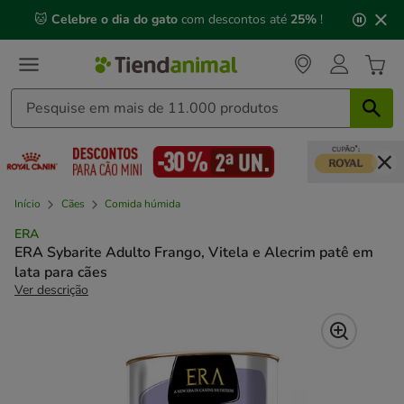
2
🐱
Celebre o dia do gato
com descontos até
25%
!
de
3,
mensagem,
Início
Cães
Comida húmida
ERA
ERA Sybarite Adulto Frango, Vitela e Alecrim patê em
lata para cães
Ver descrição