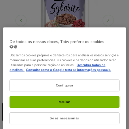
De todos os nossos doces, Toby prefere os cookies
🐶🍪
Utilizamos cookies próprios e de terceiros para analisar os nossos serviços e
memorizar as suas preferências. Os cookies e os dados do utilizador serão
utilizados para a personalização de anúncios.
Descubra todos os
detalhes.
Consulte como o Google trata as informações pessoais.
Configurar
Peso:
400 g
Sem Stock
Aceitar
400 g
4.49€
(11.23€ / kg)
Só as necessárias