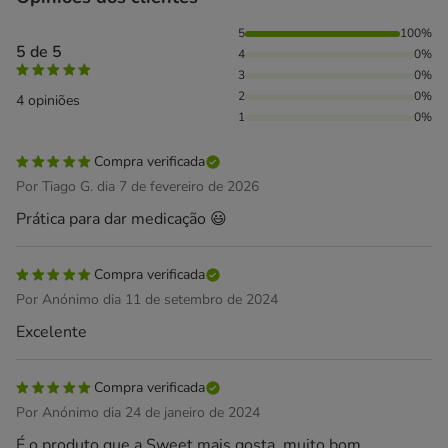
100% das pessoas avaliaram com 5 estrelas,
5
100%
5 de 5
4
0%
3
0%
2
0%
4 opiniões
1
0%
Compra verificada
Por Tiago G. dia 7 de fevereiro de 2026
Prática para dar medicação 😃
Compra verificada
Por Anónimo dia 11 de setembro de 2024
Excelente
Compra verificada
Por Anónimo dia 24 de janeiro de 2024
É o produto que a Sweet mais gosta. muito bom