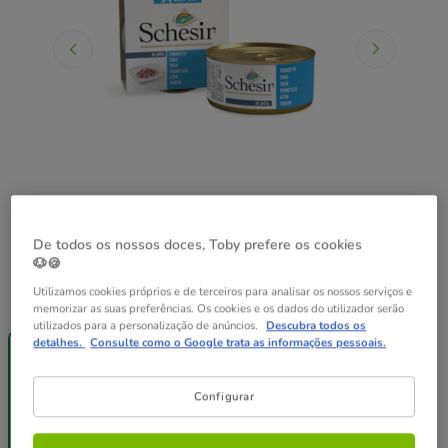
De todos os nossos doces, Toby prefere os cookies
🐶🍪
Utilizamos cookies próprios e de terceiros para analisar os nossos serviços e
Peso:
150 g
memorizar as suas preferências. Os cookies e os dados do utilizador serão
utilizados para a personalização de anúncios.
Descubra todos os
Até - 8€!
Pack
detalhes.
Consulte como o Google trata as informações pessoais.
150 g
Poupança
12 latas x 150
g
Configurar
43.08€
3.59€
42.22€
(23.93€ / kg)
(23.46€ / kg)