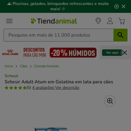
2
🌊
Piscinas, gelados, brinquedos refrescantes e muito
de
mais!
🌞
3,
mensagem,
Início
Cães
Comida húmida
Schesir
Schesir Adult Atum em Gelatina em lata para cães
(5)
4 avaliações
|
Ver descrição