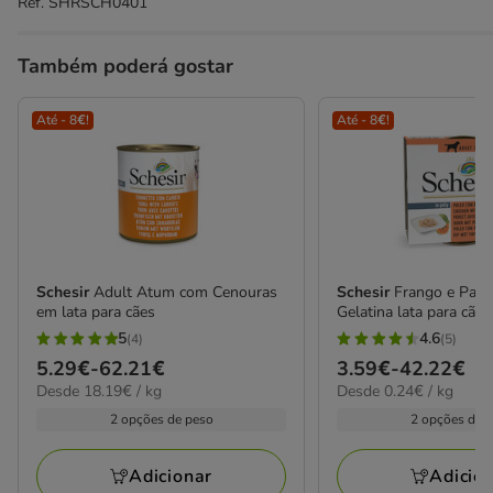
Ref.
SHRSCH0401
Também poderá gostar
Até - 8€!
Até - 8€!
Schesir
Adult Atum com Cenouras
Schesir
Frango e Papa
em lata para cães
Gelatina lata para cães
5
4.6
(4)
(5)
5
4.6
Preço
5.29€
-
62.21€
Preço
3.59€
-
42.22€
estrelas
estrelas
18.19€
0.24€
Desde 18.19€ / kg
Desde 0.24€ / kg
de
de
com
com
por
por
5.29€
3.59€
2 opções de peso
2 opções de 
4
5
kg
KG
a
a
avaliações
avaliações
62.21€
42.22€
Adicionar
Adicio