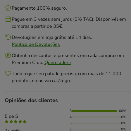
Pagamento 100% seguro.
Pague em 3 vezes sem juros (0% TAE). Disponivél em
compras a partir de 35€.
Devoluções em loja grátis até 14 dias.
Politica de Devoluções
Obtenha descontos e presentes em cada compra com
Premium Club.
Quero aderir
Tudo o que seu patudo precisa, com mais de 11.000
produtos no nosso catálogo.
Opiniões dos clientes
100% das pessoas avaliaram com 5 estrelas,
5
100%
5 de 5
4
0%
3
0%
2
0%
2 opiniões