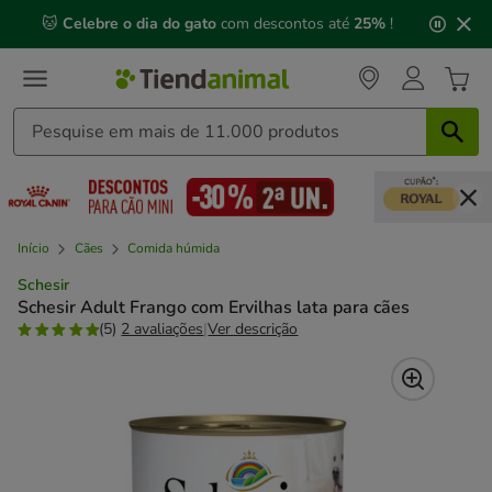
2
🐱
Celebre o dia do gato
com descontos até
25%
!
de
3,
mensagem,
Início
Cães
Comida húmida
Schesir
Schesir Adult Frango com Ervilhas lata para cães
(5)
2 avaliações
|
Ver descrição