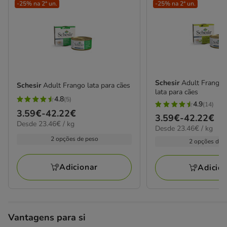
-25% na 2ª un.
-25% na 2ª un.
Schesir
Adult Frango
Schesir
Adult Frango lata para cães
lata para cães
4.8
(5)
4.8
4.9
(14)
4.9
Preço
3.59€
-
42.22€
estrelas
Preço
3.59€
-
42.22€
estrelas
23.46€
Desde 23.46€ / kg
de
23.46€
com
Desde 23.46€ / kg
de
por
com
3.59€
por
2 opções de peso
5
3.59€
kg
2 opções de 
14
kg
a
avaliações
a
avaliações
42.22€
42.22€
Adicionar
Adicio
Vantagens para si