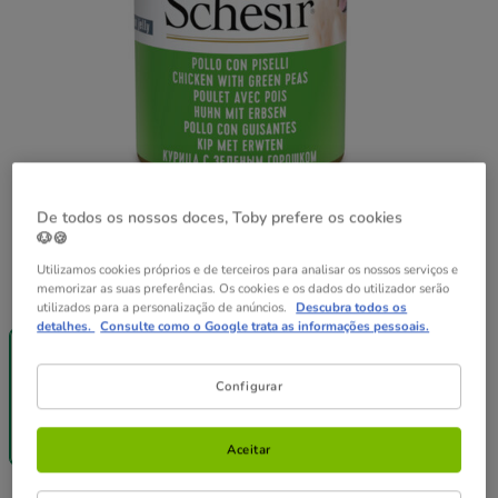
De todos os nossos doces, Toby prefere os cookies
🐶🍪
Utilizamos cookies próprios e de terceiros para analisar os nossos serviços e
memorizar as suas preferências. Os cookies e os dados do utilizador serão
Peso:
285 g
utilizados para a personalização de anúncios.
Descubra todos os
-25% na 2ª
Pack
detalhes.
Consulte como o Google trata as informações pessoais.
un.
Poupança
285 g
12 latas x 285
g
Configurar
63.48€
5.29€
62.21€
(18.56€ / kg)
(18.19€ / kg)
Aceitar