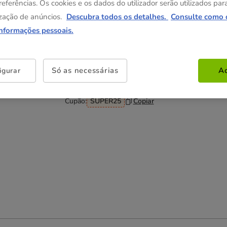
63.48€
referências. Os cookies e os dados do utilizador serão utilizados par
5.29€
62.21€
zação de anúncios.
Descubra todos os detalhes.
Consulte como 
(18.56€ / kg)
(18.19€ / kg)
informações pessoais.
Não perca esta promoção
Só as necessárias
Ac
igurar
-25% na 2ª un
Com cupão numa seleção de
alimentação, higiene e acessórios.
Ver condições
Cupão:
SUPER25
Copiar