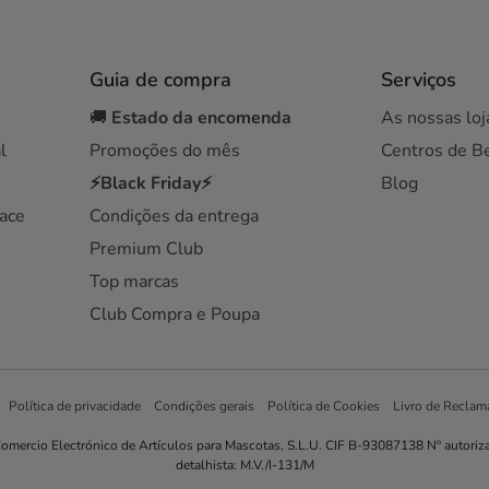
Guia de compra
Serviços
🚚
Estado da encomenda
As nossas loj
l
Promoções do mês
Centros de B
⚡Black Friday⚡
Blog
ace
Condições da entrega
Premium Club
Top marcas
Club Compra e Poupa
Política de privacidade
Condições gerais
Política de Cookies
Livro de Reclam
omercio Electrónico de Artículos para Mascotas, S.L.U. CIF B-93087138 Nº autoriz
detalhista: M.V./I-131/M