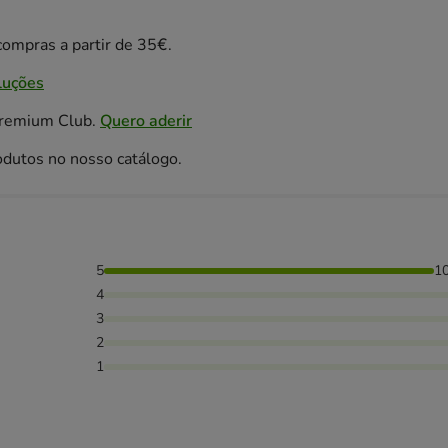
ompras a partir de 35€.
luções
Premium Club.
Quero aderir
odutos no nosso catálogo.
5
1
4
3
2
1