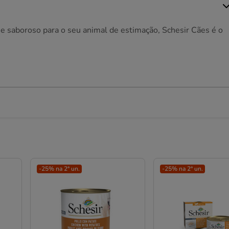
 e saboroso para o seu animal de estimação, Schesir Cães é o
-25% na 2ª un.
-25% na 2ª un.