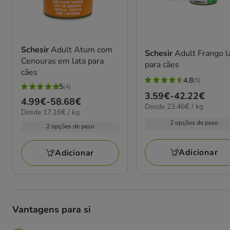
Schesir
Adult Atum com
Schesir
Adult Frango l
Cenouras em lata para
para cães
cães
4.8
(5)
4.8
5
(4)
5
Preço
3.59€
-
42.22€
estrelas
Preço
4.99€
-
58.68€
estrelas
23.46€
Desde 23.46€ / kg
de
com
17.16€
Desde 17.16€ / kg
de
por
com
3.59€
por
5
2 opções de peso
kg
4.99€
2 opções de peso
4
kg
a
avaliações
a
avaliações
42.22€
58.68€
Adicionar
Adicionar
Vantagens para si