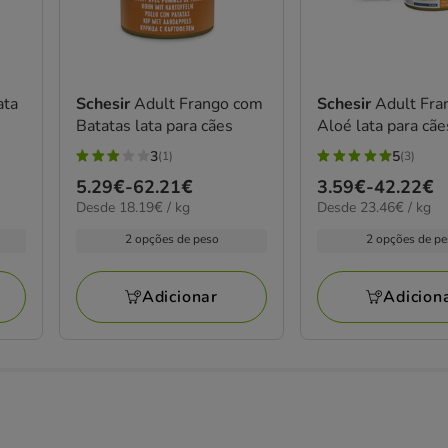
ata
Schesir
Adult Frango com
Schesir
Adult Fra
Batatas lata para cães
Aloé lata para cãe
3
5
(1)
(3)
3
5
Preço
5.29€
-
62.21€
Preço
3.59€
-
42.22€
estrelas
estrelas
18.19€
23.46€
Desde 18.19€ / kg
Desde 23.46€ / kg
de
de
com
com
por
por
5.29€
3.59€
1
3
2 opções de peso
2 opções de p
kg
kg
a
a
avaliações
avaliações
62.21€
42.22€
Adicionar
Adicion