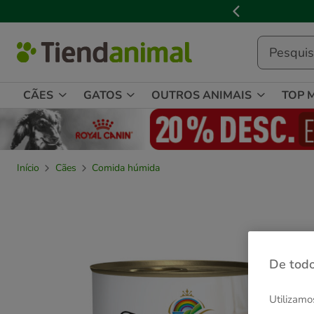
2
de
3,
mensagem,
CÃES
GATOS
OUTROS ANIMAIS
TOP 
Início
Cães
Comida húmida
De todo
Utilizamo