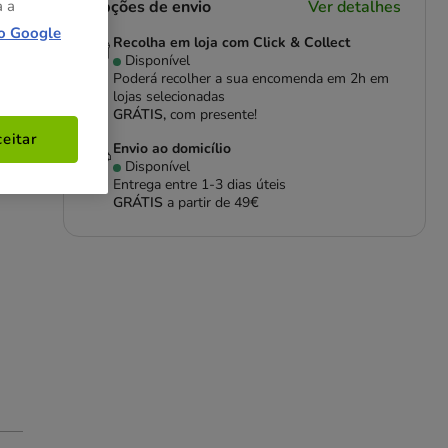
Opções de envio
Ver detalhes
a a
o Google
Recolha em loja com Click & Collect
Disponível
Poderá recolher a sua encomenda em 2h em
lojas selecionadas
GRÁTIS,
com presente!
eitar
Envio ao domicílio
Disponível
Entrega entre
1-3 dias úteis
GRÁTIS
a partir de 49€