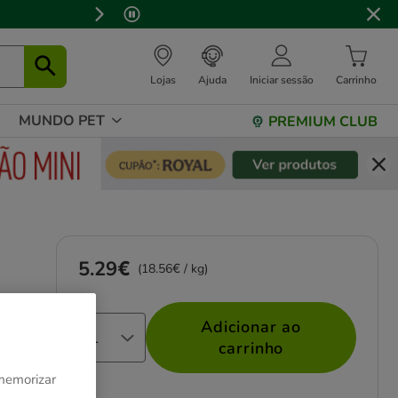
Lojas
Ajuda
Iniciar sessão
Carrinho
MUNDO PET
PREMIUM CLUB
5.29€
Preço 5.29€, 18.56 EUR por kg
(18.56€ / kg)
Adicionar ao
carrinho
 memorizar