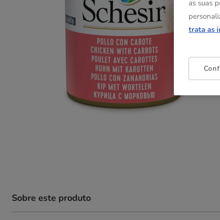
as suas p
personali
trata as 
Conf
Sobre este produto