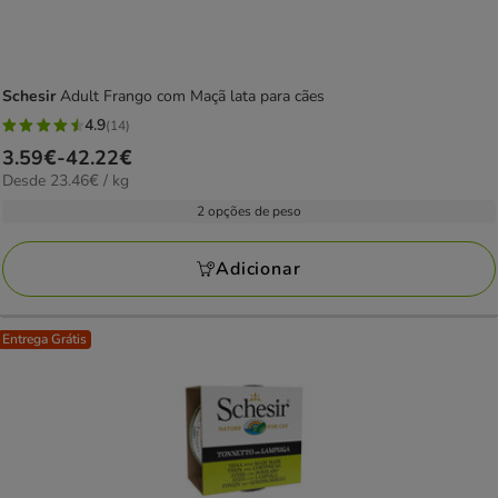
Schesir
Adult Frango com Maçã lata para cães
4.9
(14)
4.9
Preço
3.59€
-
42.22€
estrelas
23.46€
Desde 23.46€ / kg
de
com
por
3.59€
2 opções de peso
14
kg
a
avaliações
42.22€
Adicionar
Entrega Grátis