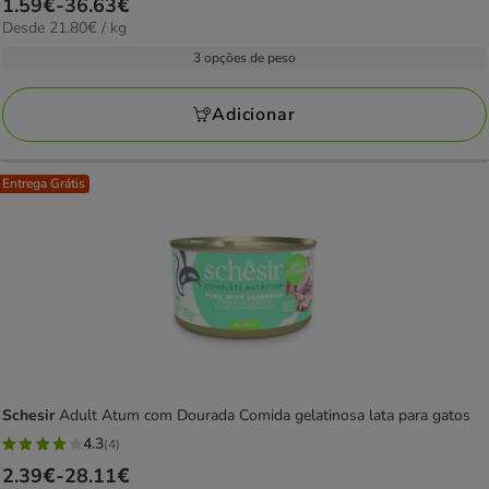
Preço
1.59€
-
36.63€
21.80€
Desde 21.80€ / kg
de
por
1.59€
3 opções de peso
kg
a
36.63€
Adicionar
Entrega Grátis
Schesir
Adult Atum com Dourada Comida gelatinosa lata para gatos
4.3
(4)
4.3
Preço
2.39€
-
28.11€
estrelas