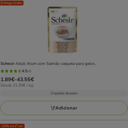
Entrega Grátis
Schesir
Adult Atum com Salmão saqueta para gatos.
4.5
(4)
4.5
Preço
1.89€
-
43.55€
estrelas
21.35€
Desde 21.35€ / kg
de
com
por
1.89€
3 opções de peso
4
kg
a
avaliações
43.55€
Adicionar
-25% na 2ª un.