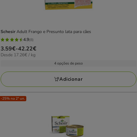
Schesir
Adult Frango e Presunto lata para cães
4.9
(8)
4.9
Preço
3.59€
-
42.22€
estrelas
17.26€
Desde 17.26€ / kg
de
com
por
3.59€
4 opções de peso
8
kg
a
avaliações
42.22€
Adicionar
-25% na 2ª un.