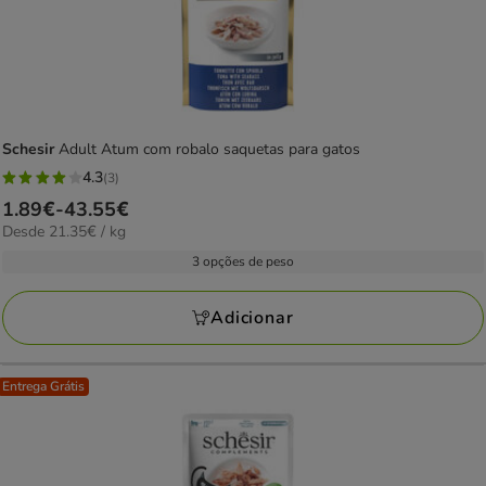
Schesir
Adult Atum com robalo saquetas para gatos
4.3
(3)
4.3
Preço
1.89€
-
43.55€
estrelas
21.35€
Desde 21.35€ / kg
de
com
por
1.89€
3 opções de peso
3
kg
a
avaliações
43.55€
Adicionar
Entrega Grátis