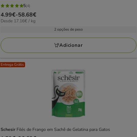
5
(4)
5
Preço
4.99€
-
58.68€
estrelas
17.16€
Desde 17.16€ / kg
de
com
por
4.99€
2 opções de peso
4
kg
a
avaliações
58.68€
Adicionar
Entrega Grátis
Schesir
Filés de Frango em Sachê de Gelatina para Gatos