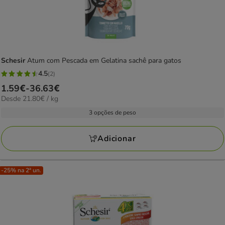
Schesir
Atum com Pescada em Gelatina sachê para gatos
4.5
(2)
4.5
Preço
1.59€
-
36.63€
estrelas
21.80€
Desde 21.80€ / kg
de
com
por
1.59€
3 opções de peso
2
kg
a
avaliações
36.63€
Adicionar
-25% na 2ª un.