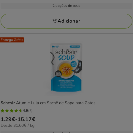
com
por
3.59€
2 opções de peso
3
kg
a
avaliações
42.22€
Adicionar
Entrega Grátis
Schesir
Atum e Lula em Sachê de Sopa para Gatos
4.8
(5)
4.8
Preço
1.29€
-
15.17€
estrelas
31.60€
Desde 31.60€ / kg
de
com
por