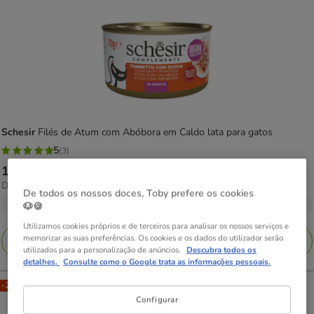
Schesir
Filés de Atum com Abóbora em Caldo lata para gatos
5
(3)
5
Preço
1.59€
-
18.70€
estrelas
22.26€
Desde 22.26€ / kg
de
com
De todos os nossos doces, Toby prefere os cookies
por
1.59€
2 opções de peso
🐶🍪
3
kg
a
avaliações
Utilizamos cookies próprios e de terceiros para analisar os nossos serviços e
18.70€
memorizar as suas preferências. Os cookies e os dados do utilizador serão
Adicionar
utilizados para a personalização de anúncios.
Descubra todos os
detalhes.
Consulte como o Google trata as informações pessoais.
-25% na 2ª un.
Configurar