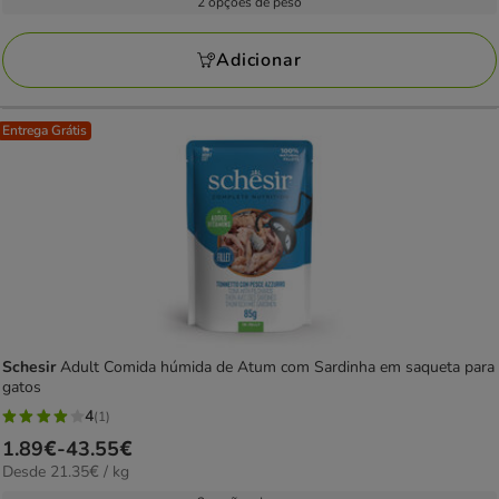
1.29€
2 opções de peso
5
kg
a
avaliações
15.17€
Adicionar
Entrega Grátis
Schesir
Adult Comida húmida de Atum com Sardinha em saqueta para
gatos
4
(1)
4
Preço
1.89€
-
43.55€
estrelas
21.35€
Desde 21.35€ / kg
de
com
por