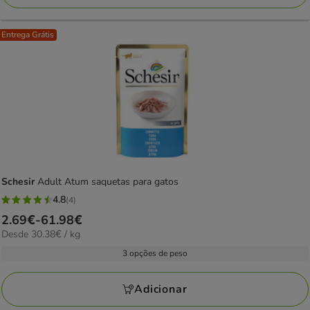
Entrega Grátis
Schesir
Adult Atum saquetas para gatos
4.8
(4)
4.8
Preço
2.69€
-
61.98€
estrelas
30.38€
Desde 30.38€ / kg
de
com
por
2.69€
3 opções de peso
4
kg
a
avaliações
61.98€
Adicionar