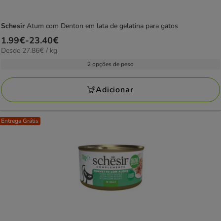
Schesir
Atum com Denton em lata de gelatina para gatos
Preço
1.99€
-
23.40€
27.86€
Desde 27.86€ / kg
de
por
1.99€
2 opções de peso
kg
a
23.40€
Adicionar
Entrega Grátis