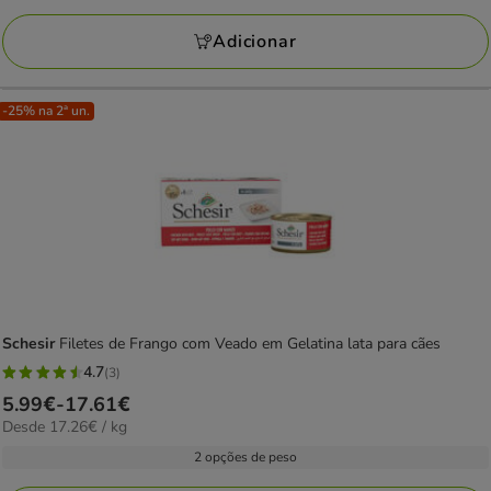
a
avaliações
23.40€
Adicionar
-25% na 2ª un.
Schesir
Filetes de Frango com Veado em Gelatina lata para cães
4.7
(3)
4.7
Preço
5.99€
-
17.61€
estrelas
17.26€
Desde 17.26€ / kg
de
com
por
5.99€
2 opções de peso
3
kg
a
avaliações