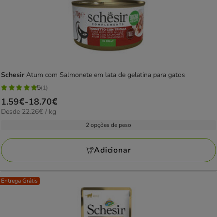
Schesir
Atum com Salmonete em lata de gelatina para gatos
5
(1)
5
Preço
1.59€
-
18.70€
estrelas
22.26€
Desde 22.26€ / kg
de
com
por
1.59€
2 opções de peso
1
kg
a
avaliações
18.70€
Adicionar
Entrega Grátis