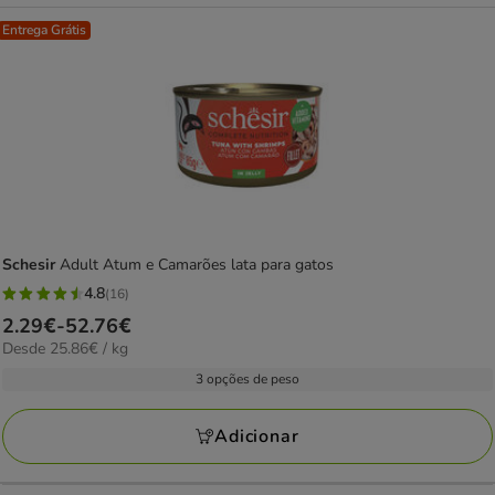
Entrega Grátis
Schesir
Adult Atum e Camarões lata para gatos
4.8
(16)
4.8
Preço
2.29€
-
52.76€
estrelas
25.86€
Desde 25.86€ / kg
de
com
por
2.29€
3 opções de peso
16
kg
a
avaliações
52.76€
Adicionar