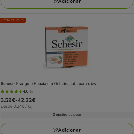
Adicionar
-25% na 2ª un.
Schesir
Frango e Papaia em Gelatina lata para cães
4.6
(5)
4.6
Preço
3.59€
-
42.22€
estrelas
0.24€
Desde 0.24€ / kg
de
com
por
3.59€
2 opções de peso
5
KG
a
avaliações
42.22€
Adicionar