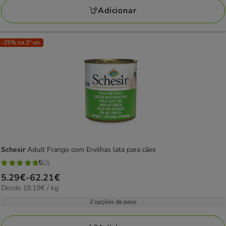
17.61€
Adicionar
-25% na 2ª un.
Schesir
Adult Frango com Ervilhas lata para cães
5
(2)
5
Preço
5.29€
-
62.21€
estrelas
18.19€
Desde 18.19€ / kg
de
com
por
5.29€
2 opções de peso
2
kg
a
avaliações
62.21€