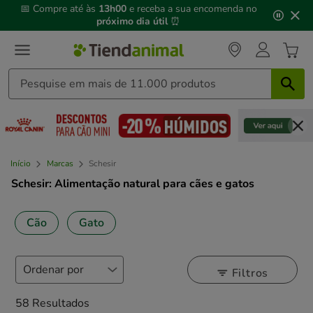
3
📅 Compre até às
13h00
e receba a sua encomenda no
de
próximo dia útil
⏰
3,
mensagem,
Início
Marcas
Schesir
Schesir: Alimentação natural para cães e gatos
Cão
Gato
Filtros
58 Resultados