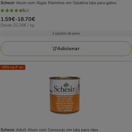
Schesir
Atum com Algas Marinhas em Gelatina lata para gatos
5
(3)
5
Preço
1.59€
-
18.70€
estrelas
22.26€
Desde 22.26€ / kg
de
com
por
1.59€
2 opções de peso
3
kg
a
avaliações
18.70€
Adicionar
-25% na 2ª un.
Schesir
Adult Atum com Cenouras em lata para cães