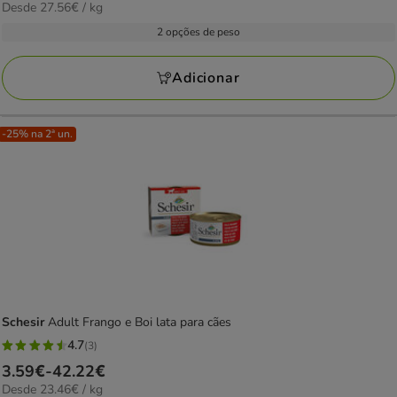
27.56€
Desde 27.56€ / kg
de
com
por
2.39€
2 opções de peso
4
kg
a
avaliações
28.11€
Adicionar
-25% na 2ª un.
Schesir
Adult Frango e Boi lata para cães
4.7
(3)
4.7
Preço
3.59€
-
42.22€
estrelas
23.46€
Desde 23.46€ / kg
de