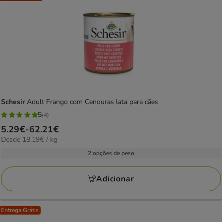
Schesir
Adult Frango com Cenouras lata para cães
5
(4)
5
Preço
5.29€
-
62.21€
estrelas
18.19€
Desde 18.19€ / kg
de
com
por
5.29€
2 opções de peso
4
kg
a
avaliações
62.21€
Adicionar
Entrega Grátis