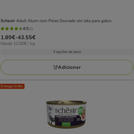
Schesir
Adult Atum com Peixe Dourado em lata para gatos
4.5
(2)
4.5
Preço
1.89€
-
43.55€
estrelas
12.60€
Desde 12.60€ / kg
de
com
por
1.89€
3 opções de peso
2
KG
a
avaliações
43.55€
Adicionar
Entrega Grátis