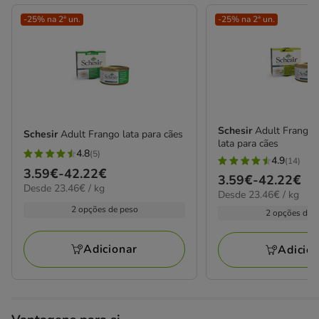
-25% na 2ª un.
-25% na 2ª un.
Schesir
Adult Frango
Schesir
Adult Frango lata para cães
lata para cães
4.8
(5)
4.8
4.9
(14)
4.9
Preço
3.59€
-
42.22€
estrelas
Preço
3.59€
-
42.22€
estrelas
23.46€
Desde 23.46€ / kg
de
23.46€
com
Desde 23.46€ / kg
de
por
com
3.59€
por
2 opções de peso
5
3.59€
kg
2 opções de 
14
kg
a
avaliações
a
avaliações
42.22€
42.22€
Adicionar
Adicio