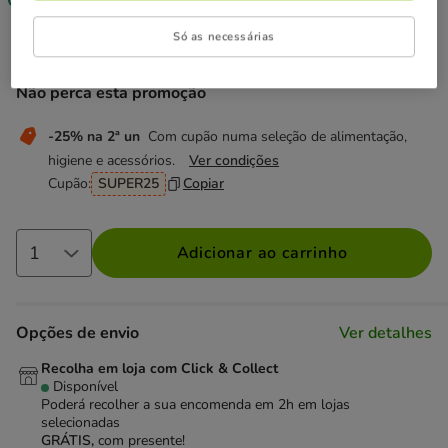
Só as necessárias
3.59€
Preço 3.59€, 23.93 EUR por kg
(23.93€ / kg)
Não perca esta promoção
-25% na 2ª un
Com cupão numa seleção de alimentação,
higiene e acessórios.
Ver condições
Cupão:
SUPER25
Copiar
Adicionar ao carrinho
Opções de envio
Ver detalhes
Recolha em loja com Click & Collect
Disponível
Poderá recolher a sua encomenda em 2h em lojas
selecionadas
GRÁTIS,
com presente!