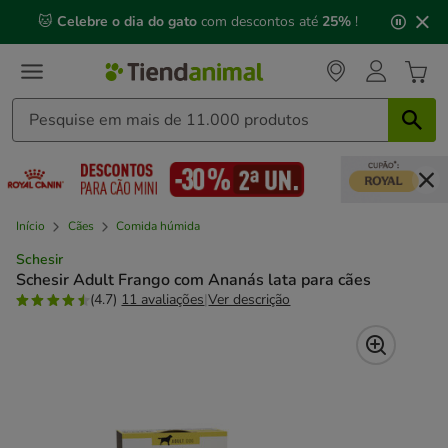
2
🐱
Celebre o dia do gato
com descontos até
25%
!
de
3,
mensagem,
Início
Cães
Comida húmida
Schesir
Schesir Adult Frango com Ananás lata para cães
(4.7)
11 avaliações
|
Ver descrição