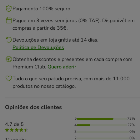
Pagamento 100% seguro.
Pague em 3 vezes sem juros (0% TAE). Disponivél em
compras a partir de 35€.
Devoluções em loja grátis até 14 dias.
Politica de Devoluções
Obtenha descontos e presentes em cada compra com
Premium Club.
Quero aderir
Tudo o que seu patudo precisa, com mais de 11.000
produtos no nosso catálogo.
Opiniões dos clientes
73% das pessoas avaliaram com 5 estrelas, 27% das pessoa
5
73%
4.7 de 5
4
27%
3
0%
2
0%
11 opiniões