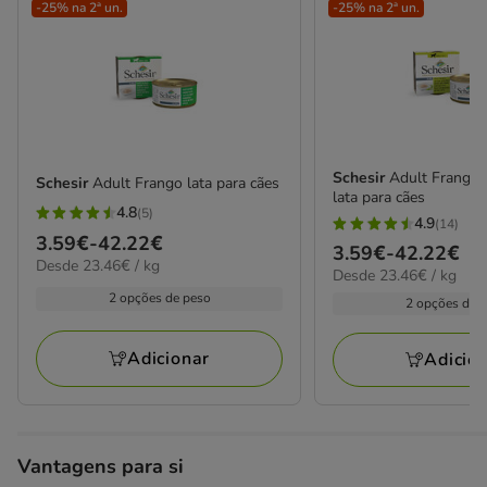
-25% na 2ª un.
-25% na 2ª un.
Schesir
Adult Frango
Schesir
Adult Frango lata para cães
lata para cães
4.8
(5)
4.8
4.9
(14)
4.9
Preço
3.59€
-
42.22€
estrelas
Preço
3.59€
-
42.22€
estrelas
23.46€
Desde 23.46€ / kg
de
23.46€
com
Desde 23.46€ / kg
de
por
com
3.59€
por
2 opções de peso
5
3.59€
kg
2 opções de 
14
kg
a
avaliações
a
avaliações
42.22€
42.22€
Adicionar
Adicio
Vantagens para si