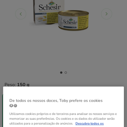
Peso:
150 g
-25% na 2ª
Pack
un.
Poupança
De todos os nossos doces, Toby prefere os cookies
150 g
12 latas x 150
🐶🍪
g
Utilizamos cookies próprios e de terceiros para analisar os nossos serviços e
43.08€
3.59€
42.22€
memorizar as suas preferências. Os cookies e os dados do utilizador serão
utilizados para a personalização de anúncios.
Descubra todos os
(23.93€ / kg)
(23.46€ / kg)