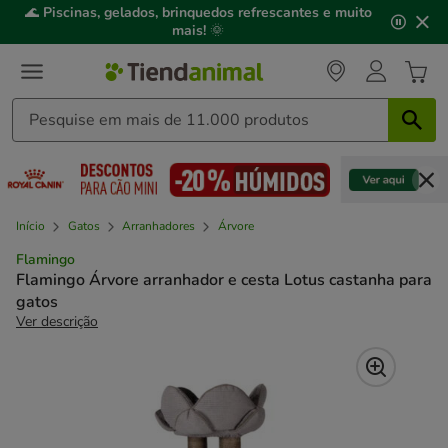
2
🌊
Piscinas, gelados, brinquedos refrescantes e muito
de
mais!
🌞
3,
mensagem,
Início
Gatos
Arranhadores
Árvore
Flamingo
Flamingo Árvore arranhador e cesta Lotus castanha para
gatos
Ver descrição