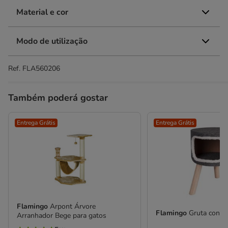
Material e cor
Modo de utilização
Ref.
FLA560206
Também poderá gostar
Entrega Grátis
Entrega Grátis
Flamingo
Arpont Árvore
Flamingo
Gruta con P
Arranhador Bege para gatos