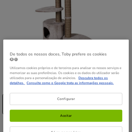
De todos os nossos doces, Toby prefere os cookies
🐶🍪
Utilizamos cookies próprios e de terceiros para analisar os nossos serviços e
memorizar as suas preferências. Os cookies e os dados do utilizador serão
utilizados para a personalização de anúncios.
Descubra todos os
Guia de tamanhos
detalhes.
Consulte como o Google trata as informações pessoais.
Medidas:
48 x 48 x 110 cm
Sem Stock
48 x 48 x 110
Configurar
cm
149.99€
Aceitar
149.99€
Preço 149.99€