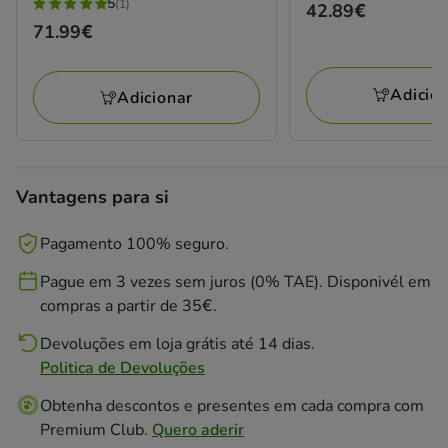
5
(1)
Preço
42.89€
5
Preço
71.99€
42.89€
estrelas
71.99€
com
1
Adicio
Adicionar
avaliações
Vantagens para si
Pagamento 100% seguro.
Pague em 3 vezes sem juros (0% TAE). Disponivél em
compras a partir de 35€.
Devoluções em loja grátis até 14 dias.
Politica de Devoluções
Obtenha descontos e presentes em cada compra com
Premium Club.
Quero aderir