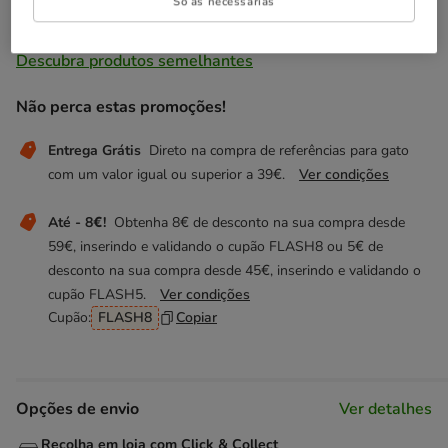
Só as necessárias
Temporariamente sem stock
Descubra produtos semelhantes
Não perca estas promoções!
Entrega Grátis
Direto na compra de referências para gato
com um valor igual ou superior a 39€.
Ver condições
Até - 8€!
Obtenha 8€ de desconto na sua compra desde
59€, inserindo e validando o cupão FLASH8 ou 5€ de
desconto na sua compra desde 45€, inserindo e validando o
cupão FLASH5.
Ver condições
Cupão:
FLASH8
Copiar
Opções de envio
Ver detalhes
Recolha em loja com Click & Collect