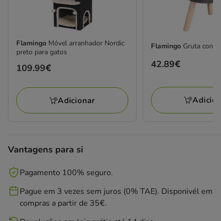
Flamingo
Móvel arranhador Nordic
Flamingo
Gruta con P
preto para gatos
Preço
42.89€
Preço
109.99€
42.89€
109.99€
Adicio
Adicionar
Vantagens para si
Pagamento 100% seguro.
Pague em 3 vezes sem juros (0% TAE). Disponivél em
compras a partir de 35€.