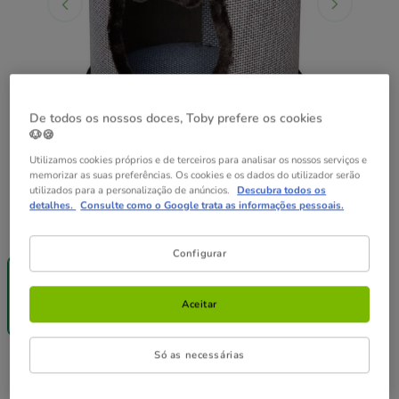
De todos os nossos doces, Toby prefere os cookies
🐶🍪
Utilizamos cookies próprios e de terceiros para analisar os nossos serviços e
memorizar as suas preferências. Os cookies e os dados do utilizador serão
utilizados para a personalização de anúncios.
Descubra todos os
detalhes.
Consulte como o Google trata as informações pessoais.
Guia de tamanhos
Tamanho:
42 x 42 x 40 cm
Configurar
Entrega
Grátis
42 x 42 x 40
cm
Aceitar
89.99€
Só as necessárias
89.99€
Preço 89.99€