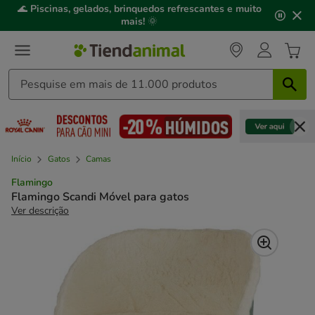
2
🌊
Piscinas, gelados, brinquedos refrescantes e muito
de
mais!
🌞
3,
mensagem,
Início
Gatos
Camas
Flamingo
Flamingo Scandi Móvel para gatos
Ver descrição