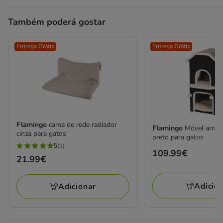
Também poderá gostar
Entrega Grátis
Entrega Grátis
Flamingo
cama de rede radiador
Flamingo
Móvel arran
cinza para gatos
preto para gatos
5
(1)
5
Preço
109.99€
Preço
21.99€
estrelas
109.99€
21.99€
com
Adicio
Adicionar
1
avaliações