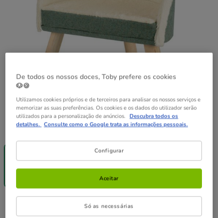
De todos os nossos doces, Toby prefere os cookies
🐶🍪
Utilizamos cookies próprios e de terceiros para analisar os nossos serviços e
memorizar as suas preferências. Os cookies e os dados do utilizador serão
utilizados para a personalização de anúncios.
Descubra todos os
detalhes.
Consulte como o Google trata as informações pessoais.
Guia de tamanhos
Tamanho:
50.5 x 31 x 50.5 cm
Entrega
Configurar
Grátis
50.5 x 31 x
50.5 cm
49.99€
Aceitar
49.99€
Preço 49.99€
Só as necessárias