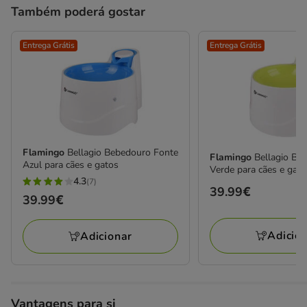
Também poderá gostar
Entrega Grátis
Entrega Grátis
Flamingo
Bellagio Bebedouro Fonte
Flamingo
Bellagio Be
Azul para cães e gatos
Verde para cães e gato
4.3
(7)
4.3
Preço
39.99€
Preço
39.99€
estrelas
39.99€
39.99€
com
Adicio
Adicionar
7
avaliações
Vantagens para si