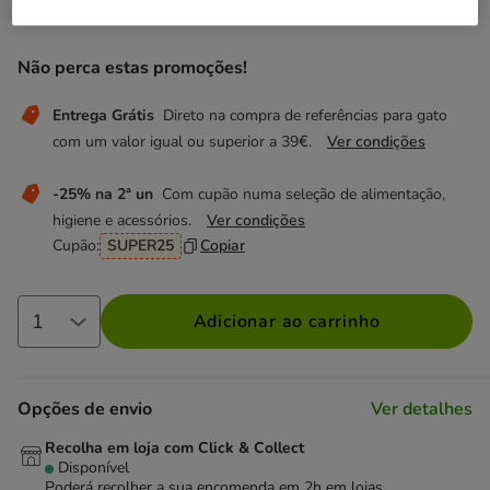
44.99€
Preço 44.99€
Não perca estas promoções!
Entrega Grátis
Direto na compra de referências para gato
com um valor igual ou superior a 39€.
Ver condições
-25% na 2ª un
Com cupão numa seleção de alimentação,
higiene e acessórios.
Ver condições
Cupão:
SUPER25
Copiar
Adicionar ao carrinho
Opções de envio
Ver detalhes
Recolha em loja com Click & Collect
Disponível
Poderá recolher a sua encomenda em 2h em lojas