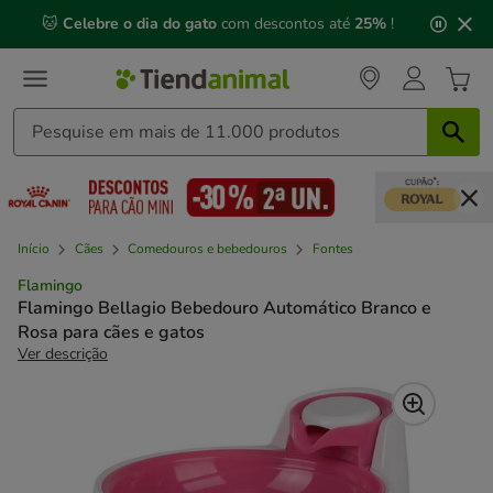
2
🐱
Celebre o dia do gato
com descontos até
25%
!
de
3,
mensagem,
Início
Cães
Comedouros e bebedouros
Fontes
Flamingo
Flamingo Bellagio Bebedouro Automático Branco e
Rosa para cães e gatos
Ver descrição