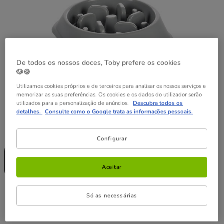
De todos os nossos doces, Toby prefere os cookies
🐶🍪
Utilizamos cookies próprios e de terceiros para analisar os nossos serviços e
memorizar as suas preferências. Os cookies e os dados do utilizador serão
utilizados para a personalização de anúncios.
Descubra todos os
detalhes.
Consulte como o Google trata as informações pessoais.
Formato:
500 ml
Configurar
Sem Stock
500 ml
6.99€
Aceitar
6.99€
Preço 6.99€
Só as necessárias
Temporariamente sem stock