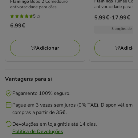
Flamingo
Yumee Com
Flamingo
Bobo 2 Comedouro
antivoracidade para cã
antivoracidade para cães
5
(2)
Preço
5.99€
-
17.99€
5
de
Preço
6.99€
estrelas
3 opções de ta
5.99€
6.99€
com
a
2
17.99€
Adicionar
Adicio
avaliações
Vantagens para si
Pagamento 100% seguro.
Pague em 3 vezes sem juros (0% TAE). Disponivél em
compras a partir de 35€.
Devoluções em loja grátis até 14 dias.
Politica de Devoluções