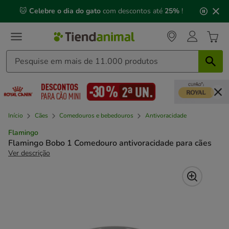
2
🐱
Celebre o dia do gato
com descontos até
25%
!
de
3,
mensagem,
Início
Cães
Comedouros e bebedouros
Antivoracidade
Flamingo
Flamingo Bobo 1 Comedouro antivoracidade para cães
Ver descrição