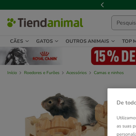
2
de
3,
mensagem,
CÃES
GATOS
OUTROS ANIMAIS
TOP 
Início
Roedores e Furões
Acessórios
Camas e ninhos
De todo
Utilizamo
as suas p
personali