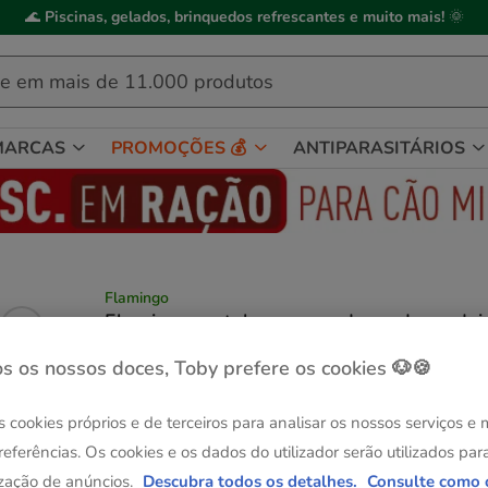
🌊
Piscinas, gelados, brinquedos refrescantes e muito mais!
🌞
MARCAS
PROMOÇÕES 💰
ANTIPARASITÁRIOS
Flamingo
Flamingo castelo para roedores de madei
(5)
1 avaliações
|
Ver descrição
s os nossos doces, Toby prefere os cookies 🐶🍪
Guia de tama
Tamanho:
16x11x15cm
Até - 8€!
s cookies próprios e de terceiros para analisar os nossos serviços e
16x11x15cm
referências. Os cookies e os dados do utilizador serão utilizados par
14.29€
zação de anúncios.
Descubra todos os detalhes.
Consulte como 