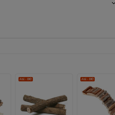
Até - 8€!
Até - 8€!