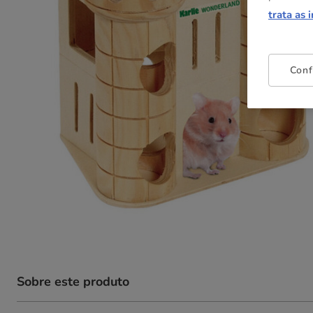
trata as 
Conf
Sobre este produto