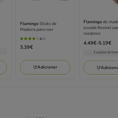
Flamingo
de made
Flamingo
Sticks de
escada flexível pa
Madeira para roer
roedores
4
(2)
4
Preço
4.49€
-
5.19€
Preço
3.39€
estrelas
de
2 opções de tam
3.39€
com
4.49€
2
a
avaliações
Adicionar
Adicion
5.19€