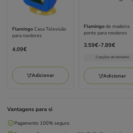
Flamingo
de madeira
Flamingo
Casa Televisão
ponte para roedores
para roedores
Preço
3.59€
-
7.89€
Preço
4.09€
de
4.09€
2 opções de tamanho
3.59€
a
7.89€
Adicionar
Adicionar
Vantagens para si
Pagamento 100% seguro.