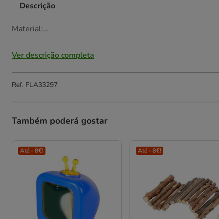
Descrição
Material:...
Ver descrição completa
Ref.
FLA33297
Também poderá gostar
Até - 8€!
Até - 8€!