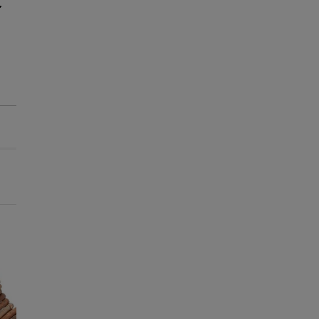
Até - 8€!
Até - 8€!