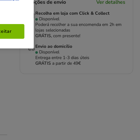
Opções de envio
Ver detalhes
Recolha em loja com Click & Collect
Disponível
Poderá recolher a sua encomenda em 2h em
lojas selecionadas
eitar
GRÁTIS,
com presente!
 ou
o e
Envio ao domicílio
Disponível
Entrega entre
1-3 dias úteis
GRÁTIS
a partir de 49€