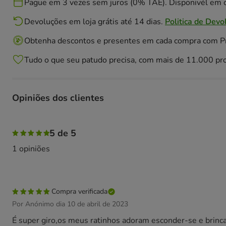
Pague em 3 vezes sem juros (0% TAE). Disponivél em c
Devoluções em loja grátis até 14 dias.
Politica de Devo
Obtenha descontos e presentes em cada compra com 
Tudo o que seu patudo precisa, com mais de 11.000 pr
Opiniões dos clientes
100% das pessoas avaliaram com 5 estrelas,
5 de 5
1 opiniões
Compra verificada
Por Anónimo dia 10 de abril de 2023
É super giro,os meus ratinhos adoram esconder-se e brinca