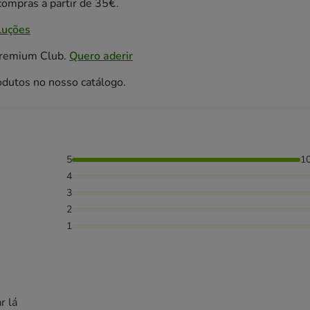
ompras a partir de 35€.
luções
Premium Club.
Quero aderir
odutos no nosso catálogo.
5
1
4
3
2
1
r lá