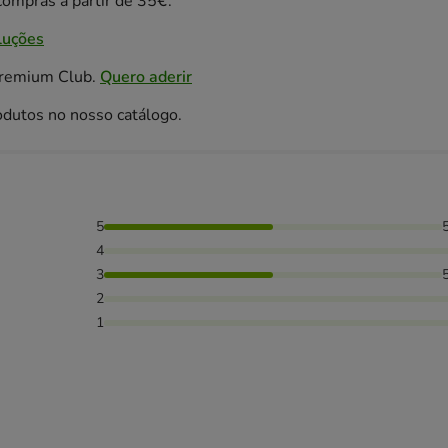
ompras a partir de 35€.
luções
Premium Club.
Quero aderir
odutos no nosso catálogo.
5
as avaliaram com 3 estrelas,
4
3
2
1