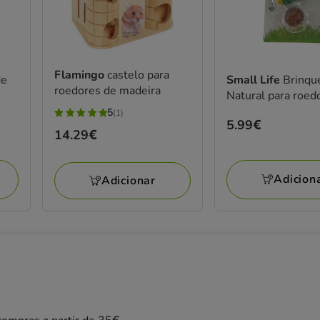
Flamingo
castelo para
de
Small Life
Brinqu
roedores de madeira
Natural para roed
5
(1)
5
Preço
5.99€
Preço
14.29€
estrelas
5.99€
14.29€
com
1
Adicion
Adicionar
avaliações