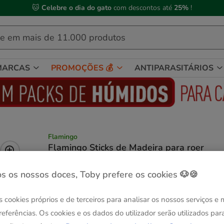
🐱
Celebre o dia do gato
com descontos até
25%
!
MARCAS
PROMOÇÕES 💰
ANTIPARASITÁRIOS
Flamingo
Flamingo Sticks de Madeira para roer
(4)
2 avaliações
|
Ver descrição
s os nossos doces, Toby prefere os cookies 🐶🍪
Formato:
10 uds.
-25% na 2ª un.
s cookies próprios e de terceiros para analisar os nossos serviços e
10 uds.
3.39€
referências. Os cookies e os dados do utilizador serão utilizados par