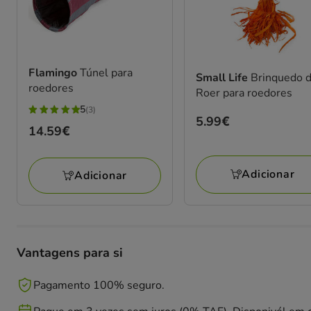
Flamingo
Túnel para
Small Life
Brinquedo 
roedores
Roer para roedores
5
(3)
5
Preço
5.99€
Preço
14.59€
estrelas
5.99€
14.59€
com
3
Adicionar
Adicionar
avaliações
Vantagens para si
Pagamento 100% seguro.