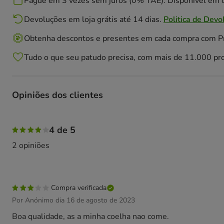
Pague em 3 vezes sem juros (0% TAE). Disponivél em c
Devoluções em loja grátis até 14 dias.
Politica de Devo
Obtenha descontos e presentes em cada compra com 
Tudo o que seu patudo precisa, com mais de 11.000 pr
Opiniões dos clientes
50% das pessoas avaliaram com 5 estrelas, 50% das pesso
4 de 5
2 opiniões
Compra verificada
Por Anónimo dia 16 de agosto de 2023
Boa qualidade, as a minha coelha nao come.