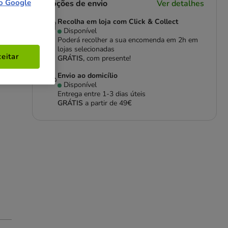
o Google
Opções de envio
Ver detalhes
Recolha em loja com Click & Collect
Disponível
Poderá recolher a sua encomenda em 2h em
lojas selecionadas
eitar
GRÁTIS,
com presente!
Envio ao domicílio
Disponível
Entrega entre
1-3 dias úteis
GRÁTIS
a partir de 49€