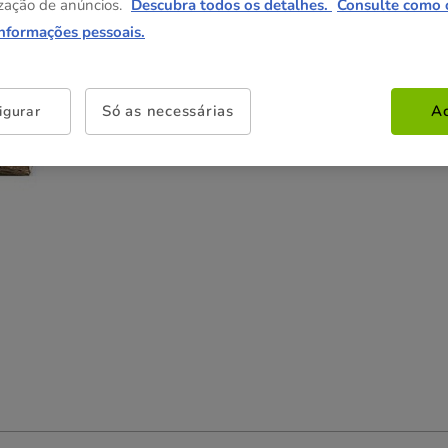
zação de anúncios.
Descubra todos os detalhes.
Consulte como 
informações pessoais.
Não perca esta promoção
-25% na 2ª un
Com cupão numa seleção de
Só as necessárias
Ac
igurar
alimentação, higiene e acessórios.
Ver condições
Cupão:
SUPER25
Copiar