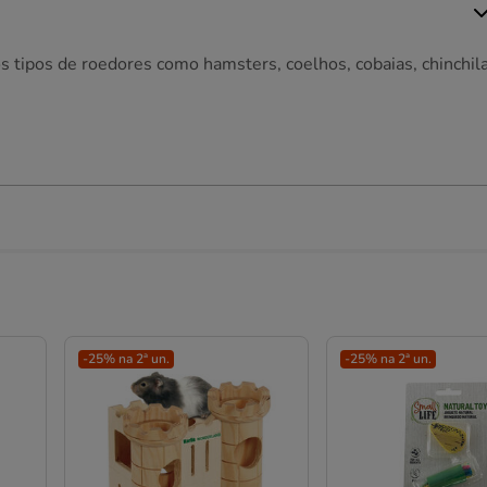
s tipos de roedores como hamsters, coelhos, cobaias, chinchil
-25% na 2ª un.
-25% na 2ª un.