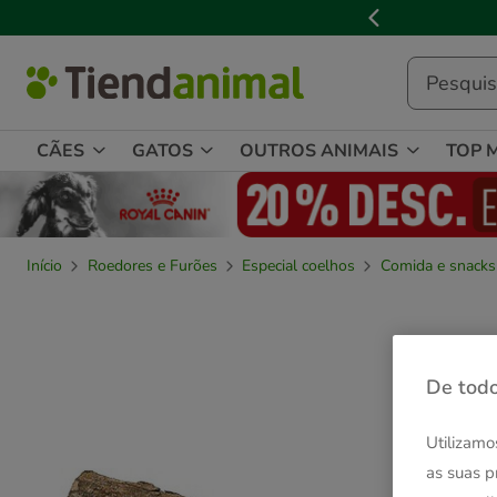
2
de
3,
mensagem,
CÃES
GATOS
OUTROS ANIMAIS
TOP 
Início
Roedores e Furões
Especial coelhos
Comida e snacks
De todo
Utilizamo
as suas p