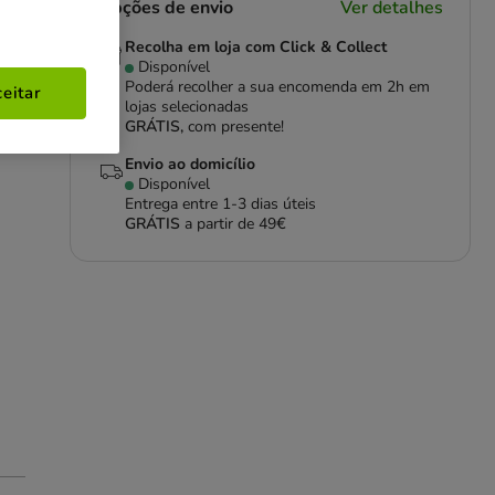
Opções de envio
Ver detalhes
Recolha em loja com Click & Collect
Disponível
Poderá recolher a sua encomenda em 2h em
eitar
lojas selecionadas
GRÁTIS,
com presente!
Envio ao domicílio
Disponível
Entrega entre
1-3 dias úteis
GRÁTIS
a partir de 49€