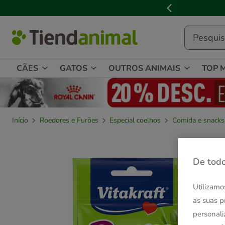
2
de
3,
mensagem,
CÃES
GATOS
OUTROS ANIMAIS
TOP 
Início
Roedores e Furões
Especial coelhos
Comida e snacks
De todo
Utilizamo
as suas p
personali