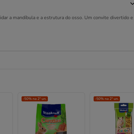
dar a mandíbula e a estrutura do osso. Um convite divertido e
-50% na 2ª un.
-50% na 2ª un.