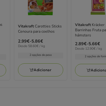
as
Vitakraft
Kräcker
Vitakraft
Carotties Sticks
Barrinhas Fruta p
Cenoura para coelhos
hámsters
Preço
2.99€
-
5.86€
Preço
2.89€
-
5.66€
58.60€
Desde 58.60€ / kg
de
12.90€
Desde 12.90€ / kg
de
por
2.99€
por
kg
2.89€
2 opções de peso
2 opções de for
KG
a
a
5.86€
5.66€
Adicionar
Adicion