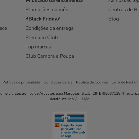
🚚
Estado da encomenda
As nossas loj
l
Promoções do mês
Centros de B
⚡Black Friday⚡
Blog
ace
Condições da entrega
Premium Club
Top marcas
Club Compra e Poupa
Política de privacidade
Condições gerais
Política de Cookies
Livro de Reclam
omercio Electrónico de Artículos para Mascotas, S.L.U. CIF B-93087138 Nº autoriz
detalhista: M.V./I-131/M