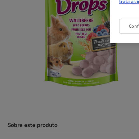
trata as 
Conf
Sobre este produto