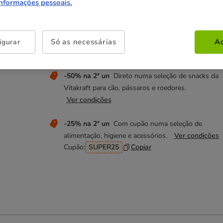
7.18€
informações pessoais.
3.59€
7.04€
(47.87€ / kg)
(46.93€ / kg)
Só as necessárias
Ac
igurar
Não perca estas promoções!
-50% na 2ª un
Direto numa seleção de snacks da
Vitakraft para cão, pássaros e roedores.
Ver condições
-25% na 2ª un
Com cupão numa seleção de
alimentação, higiene e acessórios.
Ver condições
Cupão:
SUPER25
Copiar