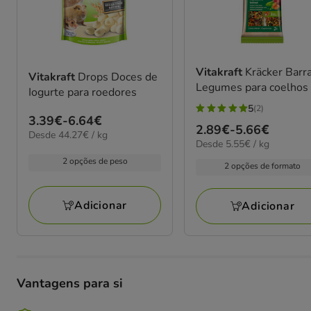
Vitakraft
Kräcker Barr
Vitakraft
Drops Doces de
Legumes para coelhos
Iogurte para roedores
5
(2)
5
Preço
3.39€
-
6.64€
Preço
2.89€
-
5.66€
estrelas
44.27€
Desde 44.27€ / kg
de
5.55€
Desde 5.55€ / kg
de
por
com
3.39€
por
kg
2.89€
2 opções de peso
2
2 opções de formato
kg
a
a
avaliações
6.64€
5.66€
Adicionar
Adicionar
Vantagens para si