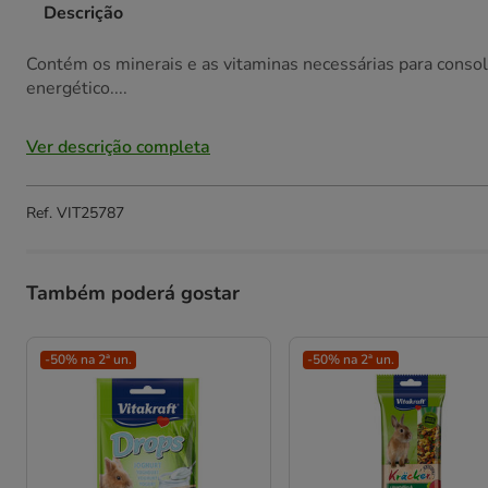
Descrição
Contém os minerais e as vitaminas necessárias para consoli
energético....
Ver descrição completa
Ref.
VIT25787
Também poderá gostar
-50% na 2ª un.
-50% na 2ª un.