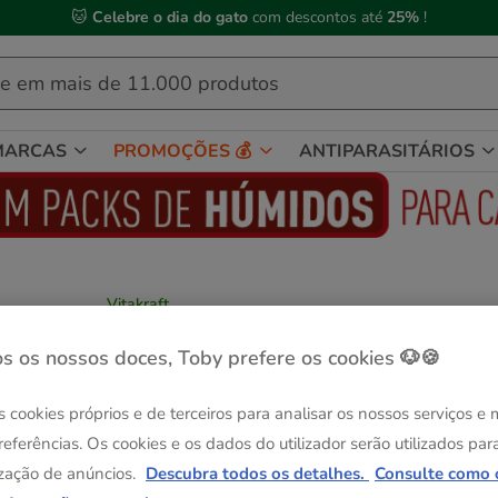
🐱
Celebre o dia do gato
com descontos até
25%
!
MARCAS
PROMOÇÕES 💰
ANTIPARASITÁRIOS
Vitakraft
Vitakraft Drops Guloseimas Frutos
Vermelhos para roedores
s os nossos doces, Toby prefere os cookies 🐶🍪
Ver descrição
s cookies próprios e de terceiros para analisar os nossos serviços e
Peso:
75 g
referências. Os cookies e os dados do utilizador serão utilizados par
-50% na 2ª un.
Pack Poupança
zação de anúncios.
Descubra todos os detalhes.
Consulte como 
75 g
2 pacotes x 75 g