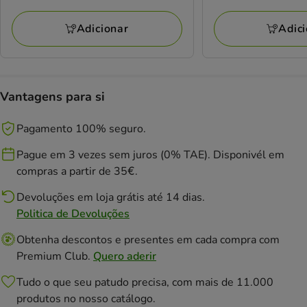
a
a
5.66€
5.66€
Adicionar
Adic
Vantagens para si
Pagamento 100% seguro.
Pague em 3 vezes sem juros (0% TAE). Disponivél em
compras a partir de 35€.
Devoluções em loja grátis até 14 dias.
Politica de Devoluções
Obtenha descontos e presentes em cada compra com
Premium Club.
Quero aderir
Tudo o que seu patudo precisa, com mais de 11.000
produtos no nosso catálogo.