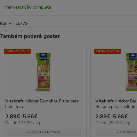
Ver descrição completa
Ref.
VIT25779
Também poderá gostar
-50% na 2ª un.
-50% na 2ª un.
Vitakraft
Kräcker Barrinhas Fruta para
Vitakraft
Kräcker Bar
hámsters
Bosque para coelhos
Preço
2.89€
-
5.66€
Preço
2.89€
-
5.66€
12.90€
25.27€
Desde 12.90€ / kg
Desde 25.27€ / kg
de
de
por
por
2.89€
2.89€
2 opções de formato
2 opções de
KG
kg