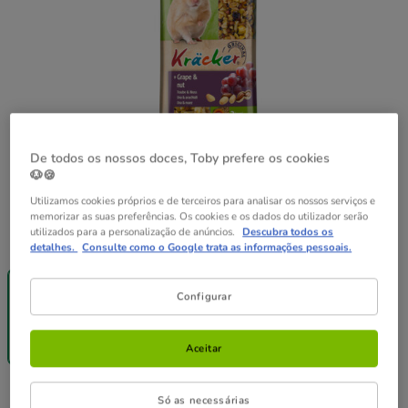
De todos os nossos doces, Toby prefere os cookies
🐶🍪
Utilizamos cookies próprios e de terceiros para analisar os nossos serviços e
memorizar as suas preferências. Os cookies e os dados do utilizador serão
utilizados para a personalização de anúncios.
Descubra todos os
Formato:
2 sticks
detalhes.
Consulte como o Google trata as informações pessoais.
-50% na 2ª
Pack
un.
Poupança
Configurar
2 sticks
4 sticks
5.78€
2.89€
5.66€
(25.80€ / kg)
(25.27€ / kg)
Aceitar
2.89€
Preço 2.89€, 25.80 EUR por kg
(25.80€ / kg)
Só as necessárias