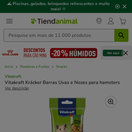
2
🌊
Piscinas, gelados, brinquedos refrescantes e muito
de
mais!
🌞
3,
mensagem,
Início
Roedores e Furões
Snacks
Vitakraft
Vitakraft Kräcker Barras Uvas e Nozes para hamsters
Ver descrição