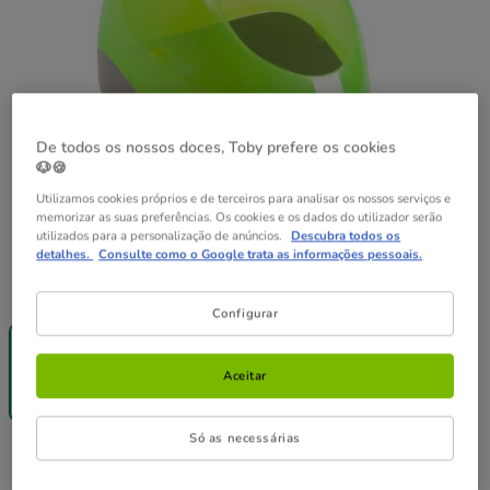
De todos os nossos doces, Toby prefere os cookies
🐶🍪
Utilizamos cookies próprios e de terceiros para analisar os nossos serviços e
memorizar as suas preferências. Os cookies e os dados do utilizador serão
utilizados para a personalização de anúncios.
Descubra todos os
detalhes.
Consulte como o Google trata as informações pessoais.
Guia de tamanhos
Tamanho:
28 x 18.5 x 18 cm
Configurar
-25% na 2ª
un.
28 x 18.5 x 18
Aceitar
cm
9.19€
Só as necessárias
9.19€
Preço 9.19€