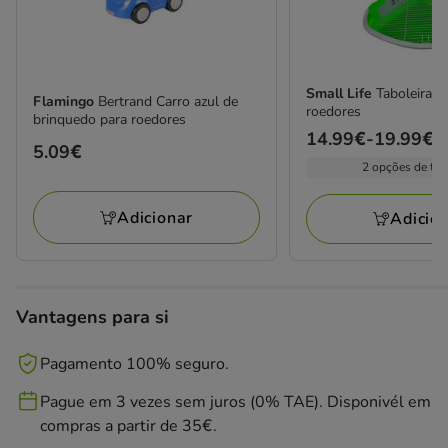
Small Life
Taboleira H
Flamingo
Bertrand Carro azul de
roedores
brinquedo para roedores
Preço
14.99€
-
19.99€
Preço
5.09€
de
2 opções de ta
5.09€
14.99€
a
Adicionar
Adicio
19.99€
Vantagens para si
Pagamento 100% seguro.
Pague em 3 vezes sem juros (0% TAE). Disponivél em
compras a partir de 35€.