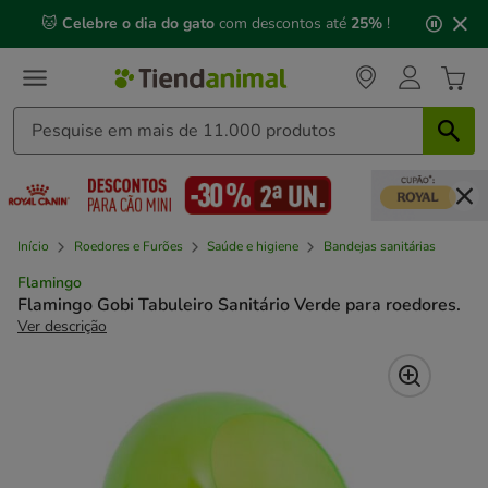
2
🐱
Celebre o dia do gato
com descontos até
25%
!
de
3,
mensagem,
Início
Roedores e Furões
Saúde e higiene
Bandejas sanitárias
Flamingo
Flamingo Gobi Tabuleiro Sanitário Verde para roedores.
Ver descrição