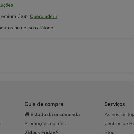
luções
Premium Club.
Quero aderir
odutos no nosso catálogo.
Guia de compra
Serviços
🚚
Estado da encomenda
As nossas loj
l
Promoções do mês
Centros de B
⚡Black Friday⚡
Blog