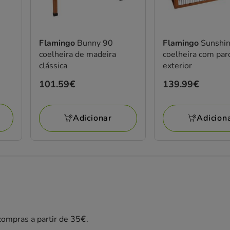
Flamingo
Bunny 90
Flamingo
Sunshi
coelheira de madeira
coelheira com pa
clássica
exterior
Preço
101.59€
Preço
139.99€
101.59€
139.99€
Adicionar
Adicion
ompras a partir de 35€.