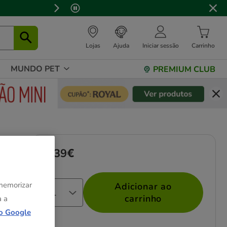
Lojas
Ajuda
Iniciar sessão
Carrinho
MUNDO PET
PREMIUM CLUB
2.39€
Preço 2.39€
 memorizar
Adicionar ao
carrinho
a a
o Google