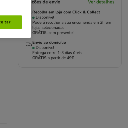
Opções de envio
Ver detalhes
Recolha em loja com Click & Collect
Disponível
eitar
Poderá recolher a sua encomenda em 2h em
lojas selecionadas
GRÁTIS,
com presente!
Envio ao domicílio
Disponível
Entrega entre
1-3 dias úteis
GRÁTIS
a partir de 49€