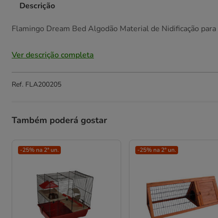
Descrição
Flamingo Dream Bed Algodão Material de Nidificação para
Ver descrição completa
Ref.
FLA200205
Também poderá gostar
-25% na 2ª un.
-25% na 2ª un.