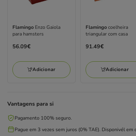
Flamingo
Enzo Gaiola
Flamingo
coelheira
para hamsters
triangular com casa
Preço
56.09€
Preço
91.49€
56.09€
91.49€
Adicionar
Adicionar
Vantagens para si
Pagamento 100% seguro.
Pague em 3 vezes sem juros (0% TAE). Disponivél em c