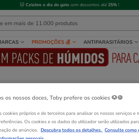
🐱
Celebre o dia do gato
com descontos até
25%
!
MARCAS
PROMOÇÕES 💰
ANTIPARASITÁRIOS
Flamingo
Flamingo Faro Algodão para ninho de
s os nossos doces, Toby prefere os cookies 🐶🍪
roedores
Ver descrição
s cookies próprios e de terceiros para analisar os nossos serviços e
Formato:
50 g
referências. Os cookies e os dados do utilizador serão utilizados par
-25% na 2ª un.
zação de anúncios.
Descubra todos os detalhes.
Consulte como 
50 g
informações pessoais.