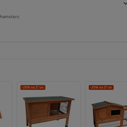
 hamsters
-25% na 2ª un.
-25% na 2ª un.