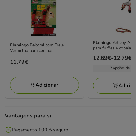
Flamingo
Art Joy Arn
Flamingo
Peitoral com Trela
para furões e cobaias
Vermelho para coelhos
Preço
12.69€
-
12.79€
Preço
11.79€
de
2 opções de ta
11.79€
12.69€
a
Adicionar
Adicio
12.79€
Vantagens para si
Pagamento 100% seguro.