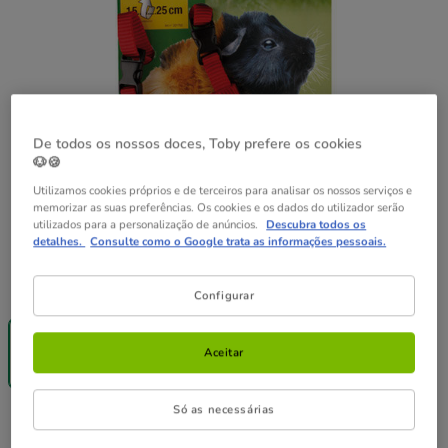
De todos os nossos doces, Toby prefere os cookies
🐶🍪
Utilizamos cookies próprios e de terceiros para analisar os nossos serviços e
memorizar as suas preferências. Os cookies e os dados do utilizador serão
utilizados para a personalização de anúncios.
Descubra todos os
detalhes.
Consulte como o Google trata as informações pessoais.
Guia de tamanhos
Tamanho:
Única
Configurar
-25% na 2ª
un.
Única
Aceitar
8.19€
Só as necessárias
8.19€
Preço 8.19€