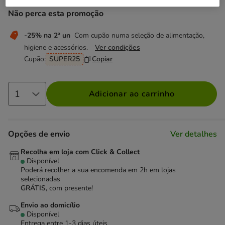
Não perca esta promoção
-25% na 2ª un
Com cupão numa seleção de alimentação,
higiene e acessórios.
Ver condições
Cupão:
SUPER25
Copiar
Adicionar ao carrinho
Opções de envio
Ver detalhes
Recolha em loja com Click & Collect
Disponível
Poderá recolher a sua encomenda em 2h em lojas
selecionadas
GRÁTIS,
com presente!
Envio ao domicílio
Disponível
Entrega entre
1-3 dias úteis