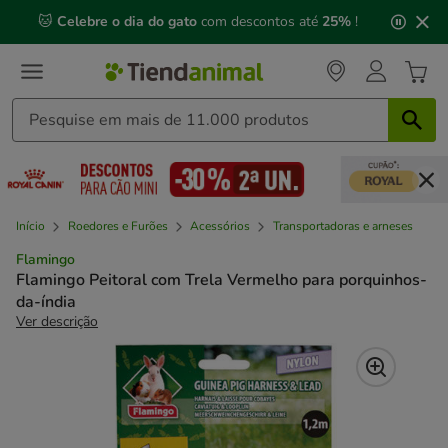
2
🐱
Celebre o dia do gato
com descontos até
25%
!
de
3,
mensagem,
Início
Roedores e Furões
Acessórios
Transportadoras e arneses
Flamingo
Flamingo Peitoral com Trela Vermelho para porquinhos-
da-índia
Ver descrição