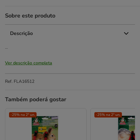
Sobre este produto
Descrição
...
Ver descrição completa
Ref.
FLA16512
Também poderá gostar
-25% na 2ª un.
-25% na 2ª un.