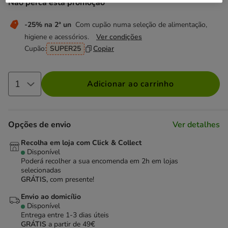
Não perca esta promoção
-25% na 2ª un
Com cupão numa seleção de alimentação,
higiene e acessórios.
Ver condições
Cupão:
SUPER25
Copiar
Adicionar ao carrinho
Opções de envio
Ver detalhes
Recolha em loja com Click & Collect
Disponível
Poderá recolher a sua encomenda em 2h em lojas
selecionadas
GRÁTIS,
com presente!
Envio ao domicílio
Disponível
Entrega entre
1-3 dias úteis
GRÁTIS
a partir de 49€