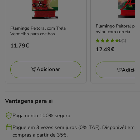
Flamingo
Peitoral par
Flamingo
Peitoral com Trela
nylon com correia
Vermelho para coelhos
5
(1)
5
Preço
11.79€
Preço
12.49€
estrelas
11.79€
12.49€
com
1
Adicionar
Adicio
avaliações
Vantagens para si
Pagamento 100% seguro.
Pague em 3 vezes sem juros (0% TAE). Disponivél em
compras a partir de 35€.