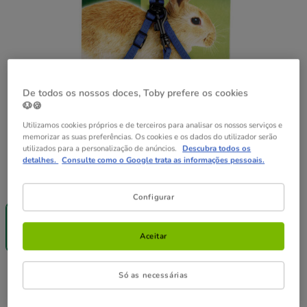
De todos os nossos doces, Toby prefere os cookies
🐶🍪
Utilizamos cookies próprios e de terceiros para analisar os nossos serviços e
memorizar as suas preferências. Os cookies e os dados do utilizador serão
utilizados para a personalização de anúncios.
Descubra todos os
detalhes.
Consulte como o Google trata as informações pessoais.
Guia de tamanhos
Tamanho:
14-18cm
Configurar
-25% na 2ª
un.
14-18cm
Aceitar
9.79€
9.79€
Preço 9.79€
Só as necessárias