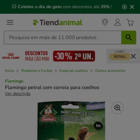
2
🐱
Celebre o dia do gato
com descontos até
25%
!
de
3,
mensagem,
Início
Roedores e Furões
Especial coelhos
Outros acessórios
Flamingo
Flamingo petral com correia para coelhos
Ver descrição