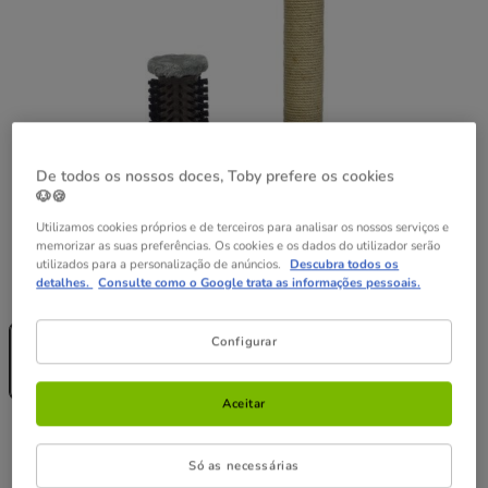
De todos os nossos doces, Toby prefere os cookies
🐶🍪
Utilizamos cookies próprios e de terceiros para analisar os nossos serviços e
memorizar as suas preferências. Os cookies e os dados do utilizador serão
utilizados para a personalização de anúncios.
Descubra todos os
detalhes.
Consulte como o Google trata as informações pessoais.
Guia de tamanhos
Medidas:
60 x 38 x 38 cm
Sem Stock
60 x 38 x 38
Configurar
cm
40.99€
Aceitar
40.99€
Preço 40.99€
Só as necessárias