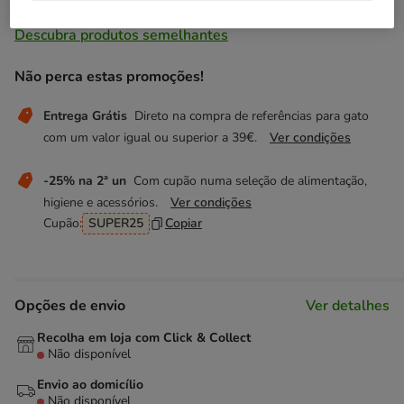
Temporariamente sem stock
Descubra produtos semelhantes
Não perca estas promoções!
Entrega Grátis
Direto na compra de referências para gato
com um valor igual ou superior a 39€.
Ver condições
-25% na 2ª un
Com cupão numa seleção de alimentação,
higiene e acessórios.
Ver condições
Cupão:
SUPER25
Copiar
Opções de envio
Ver detalhes
Recolha em loja com Click & Collect
Não disponível
Envio ao domicílio
Não disponível