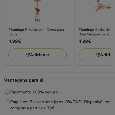
Flamingo
Peluche com Corda para
Flamingo
Sticks de M
gatos
Bola Matatabi para ga
Preço
4.99€
Preço
4.99€
4.99€
4.99€
Adicionar
Adicio
Vantagens para si
Pagamento 100% seguro.
Pague em 3 vezes sem juros (0% TAE). Disponivél em
compras a partir de 35€.