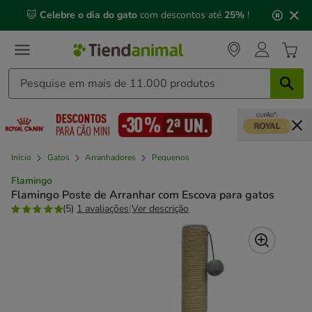
2
🐱
Celebre o dia do gato
com descontos até
25%
!
de
3,
mensagem,
Início
Gatos
Arranhadores
Pequenos
Flamingo
Flamingo Poste de Arranhar com Escova para gatos
(5)
1 avaliações
|
Ver descrição