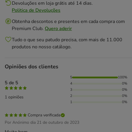
Devoluções em loja grátis até 14 dias.
Politica de Devoluções
Obtenha descontos e presentes em cada compra com
Premium Club.
Quero aderir
Tudo o que seu patudo precisa, com mais de 11.000
produtos no nosso catálogo.
Opiniões dos clientes
100% das pessoas avaliaram com 5 estrelas,
5
100%
5 de 5
4
0%
3
0%
2
0%
1 opiniões
1
0%
Compra verificada
Por Anónimo dia 21 de outubro de 2023