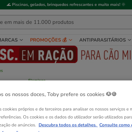
🌊
Piscinas, gelados, brinquedos refrescantes e muito mais!
🌞
MARCAS
PROMOÇÕES 💰
ANTIPARASITÁRIOS
es
Flamingo
Flamingo Transportador com Reboque de
bicicleta para cães
s os nossos doces, Toby prefere os cookies 🐶🍪
Ver descrição
s cookies próprios e de terceiros para analisar os nossos serviços e
Guia de tama
Tamanho:
80 x 57 x 64 cm
referências. Os cookies e os dados do utilizador serão utilizados par
Até - 8€!
zação de anúncios.
Descubra todos os detalhes.
Consulte como 
80 x 57 x 64 cm