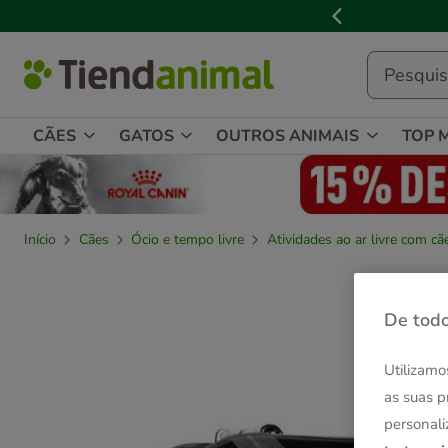
2
de
3,
mensagem,
CÃES
GATOS
OUTROS ANIMAIS
TOP 
Início
Cães
Ócio e tempo livre
Atividades ao ar livre com cã
De todo
Utilizamo
as suas p
personali