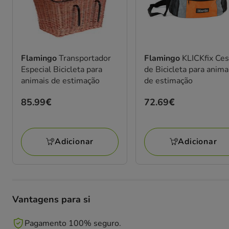
Flamingo
Transportador
Flamingo
KLICKfix Ce
Especial Bicicleta para
de Bicicleta para anima
animais de estimação
de estimação
Preço
85.99€
Preço
72.69€
85.99€
72.69€
Adicionar
Adicionar
Vantagens para si
Pagamento 100% seguro.