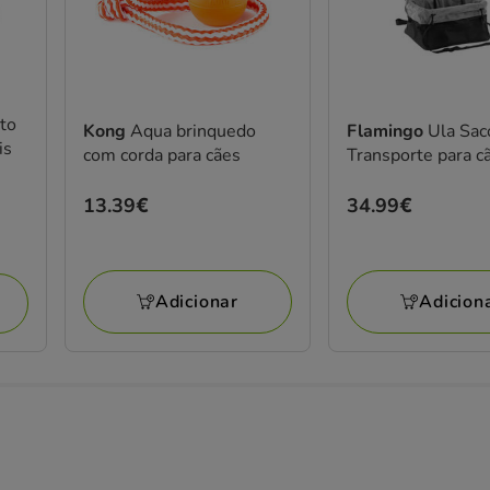
sto
Kong
Aqua brinquedo
Flamingo
Ula Sac
is
com corda para cães
Transporte para c
Preço
13.39€
Preço
34.99€
13.39€
34.99€
Adicionar
Adicion