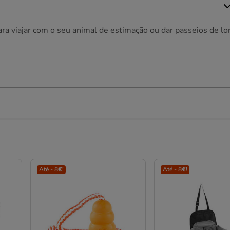
 para viajar com o seu animal de estimação ou dar passeios de l
Até - 8€!
Até - 8€!