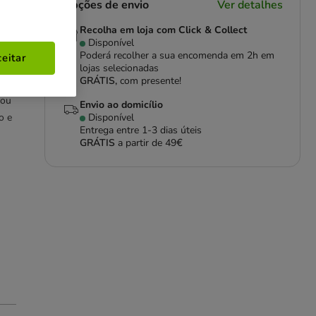
Opções de envio
Ver detalhes
Recolha em loja com Click & Collect
Disponível
Poderá recolher a sua encomenda em 2h em
eitar
lojas selecionadas
GRÁTIS,
com presente!
 ou
Envio ao domicílio
o e
Disponível
Entrega entre
1-3 dias úteis
GRÁTIS
a partir de 49€