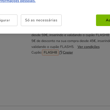
181.99€
informações pessoais.
Não perca esta promoção
Só as necessárias
Ac
igurar
Até - 8€!
Obtenha 8€ de desconto na sua compra
desde 59€, inserindo e validando o cupão FLASH8
5€ de desconto na sua compra desde 45€, inserind
validando o cupão FLASH5.
Ver condições
Cupão:
FLASH8
Copiar