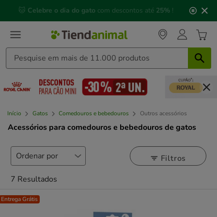
3
📅 Compre até às
13h00
e receba a sua encomenda no
de
próximo dia útil
⏰
3,
mensagem,
Início
Gatos
Comedouros e bebedouros
Outros acessórios
Acessórios para comedouros e bebedouros de gatos
Filtros
7 Resultados
Entrega Grátis