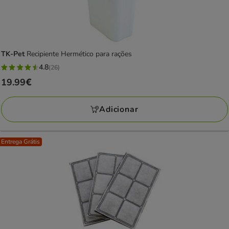
TK-Pet
Recipiente Hermético para rações
4.8
(26)
4.8
Preço
19.99€
estrelas
19.99€
com
Adicionar
26
avaliações
Entrega Grátis