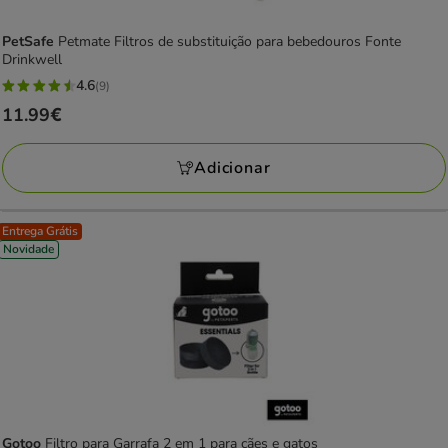
PetSafe
Petmate Filtros de substituição para bebedouros Fonte
Drinkwell
4.6
(9)
4.6
Preço
11.99€
estrelas
11.99€
com
Adicionar
9
avaliações
Entrega Grátis
Novidade
Gotoo
Filtro para Garrafa 2 em 1 para cães e gatos