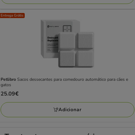
Entrega Grátis
Petlibro
Sacos dessecantes para comedouro automático para cães e
gatos
Preço
25.09€
25.09€
Adicionar