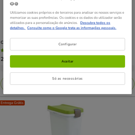
🐶🍪
Utilizamos cookies próprios e de terceiros para analisar os nossos serviços e
memorizar as suas preferências. Os cookies e os dados do utilizador serão
utilizados para a personalização de anúncios.
Descubra todos os
detalhes.
Consulte como o Google trata as informações pessoais.
Curver
Recipiente para a Ração para cães
Configurar
4.9
(24)
4.9
Preço
21.89€
-
49.99€
estrelas
Aceitar
de
com
2 opções de formato
21.89€
24
Só as necessárias
a
avaliações
Adicionar
49.99€
Entrega Grátis