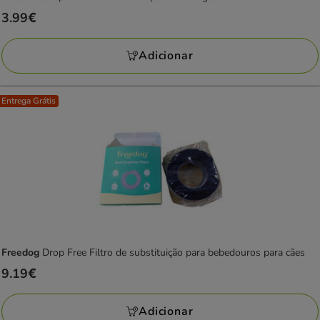
Preço
3.99€
3.99€
Adicionar
Entrega Grátis
Freedog
Drop Free Filtro de substituição para bebedouros para cães
Preço
9.19€
9.19€
Adicionar